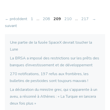
Page
Page
Page
Page
Page
←
précédent
1
…
208
209
210
…
217
→
suivant
Une partie de la fusée SpaceX devrait toucher la
Lune
La BRSA a imposé des restrictions sur les prêts des
banques d’investissement et de développement
270 notifications, 197 refus aux frontières, les
bulletins de pesticides sont toujours mauvais !
La déclaration du ministre grec, qui s’apparente à un
aveu, a résonné à Athènes : « La Turquie en lancera
deux fois plus »