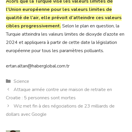
Alors que la Turquie vise les valeurs limites de
l’Union européenne pour les valeurs limites de
qualité de l’air, elle prévoit d’atteindre ces valeurs
cibles progressivement.
Selon le plan en question, la
Turquie atteindra les valeurs limites de dioxyde d’azote en
2024 et appliquera à partir de cette date la législation
européenne pour tous les paramètres polluants.
ertan.altan@haberglobal.com.tr
Catégories
Science
Attaque armée contre une maison de retraite en
Croatie : 5 personnes sont mortes
Wiz met fin à des négociations de 23 milliards de
dollars avec Google