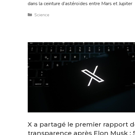
dans la ceinture d’astéroïdes entre Mars et Jupiter
Catégories
Science
X a partagé le premier rapport d
transparence après Elon Musk : 5