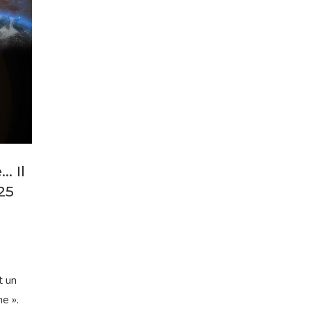
… Il
25
t un
e ».