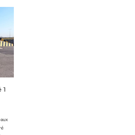
 1
eaux
ré