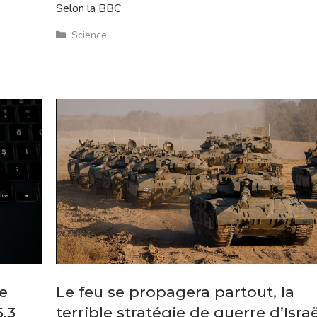
Selon la BBC
Catégories
Science
e
Le feu se propagera partout, la
,3
terrible stratégie de guerre d’Israë