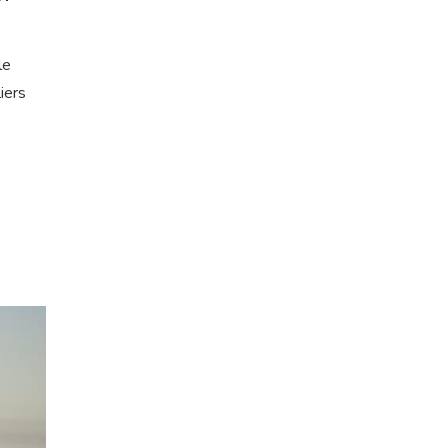
le
iers