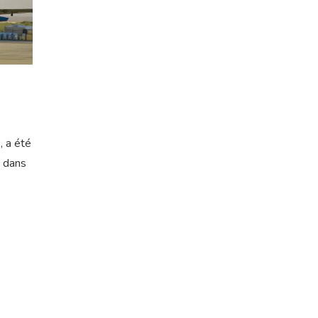
, a été
I dans