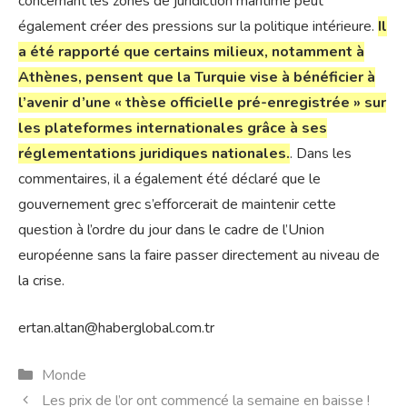
concernant les zones de juridiction maritime peut
également créer des pressions sur la politique intérieure.
Il
a été rapporté que certains milieux, notamment à
Athènes, pensent que la Turquie vise à bénéficier à
l’avenir d’une « thèse officielle pré-enregistrée » sur
les plateformes internationales grâce à ses
réglementations juridiques nationales.
. Dans les
commentaires, il a également été déclaré que le
gouvernement grec s’efforcerait de maintenir cette
question à l’ordre du jour dans le cadre de l’Union
européenne sans la faire passer directement au niveau de
la crise.
ertan.altan@haberglobal.com.tr
Catégories
Monde
Les prix de l’or ont commencé la semaine en baisse !