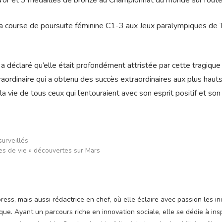
d’or et 3 médailles de bronze au Championnat du monde sur route
la course de poursuite féminine C1-3 aux Jeux paralympiques de
a déclaré qu’elle était profondément attristée par cette tragique
traordinaire qui a obtenu des succès extraordinaires aux plus haut
la vie de tous ceux qui l’entouraient avec son esprit positif et son
urveillés
es de vie » découvertes sur Mars
ss, mais aussi rédactrice en chef, où elle éclaire avec passion les ini
e. Ayant un parcours riche en innovation sociale, elle se dédie à insp