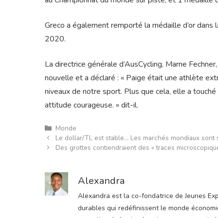
au Championnat du monde sur piste, et 1 médaille 
Greco a également remporté la médaille d’or dans 
2020.
La directrice générale d’AusCycling, Marne Fechner, 
nouvelle et a déclaré : « Paige était une athlète ex
niveaux de notre sport. Plus que cela, elle a touché 
attitude courageuse. » dit-il.
Catégories
Monde
Le dollar/TL est stable… Les marchés mondiaux sont s
Des grottes contiendraient des « traces microscopiqu
Alexandra
Alexandra est la co-fondatrice de Jeunes Expre
durables qui redéfinissent le monde économiqu