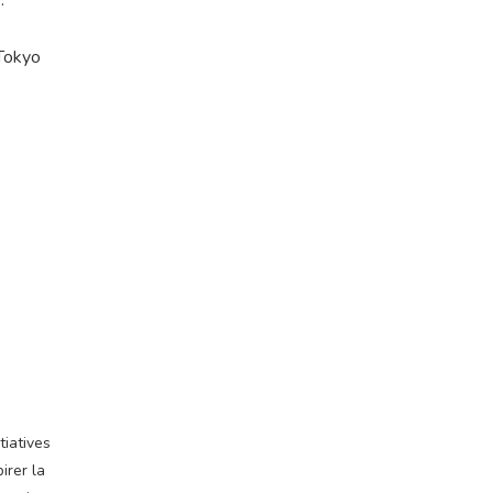
.
 Tokyo
s
tiatives
irer la