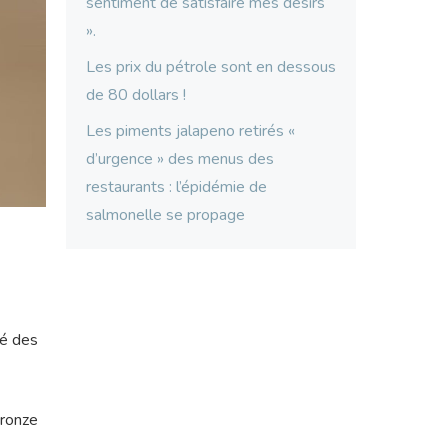
sentiment de satisfaire mes désirs
».
Les prix du pétrole sont en dessous
de 80 dollars !
Les piments jalapeno retirés «
d’urgence » des menus des
restaurants : l’épidémie de
salmonelle se propage
E
dé des
bronze