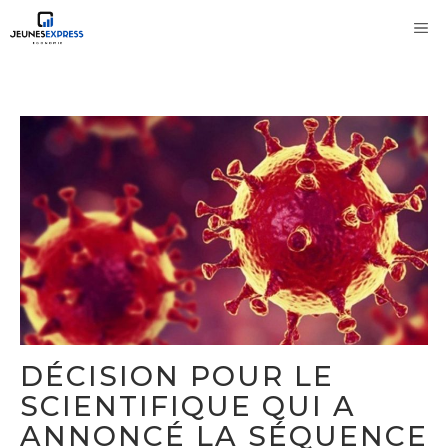
Aller
M
au
contenu
DÉCISION POUR LE
SCIENTIFIQUE QUI A
ANNONCÉ LA SÉQUENCE