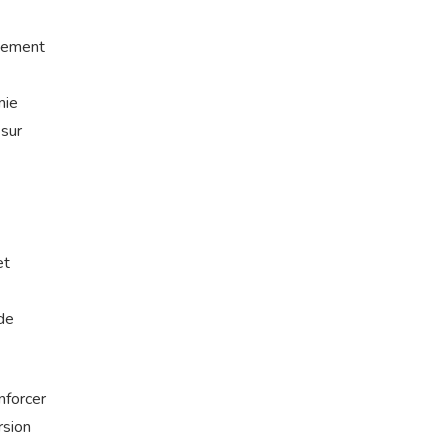
ssement
mie
 sur
et
de
nforcer
rsion