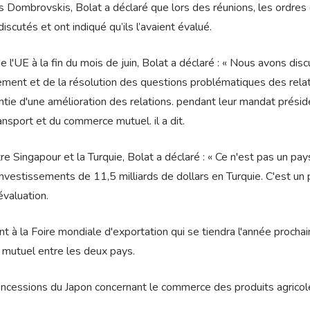
 Dombrovskis, Bolat a déclaré que lors des réunions, les ordres 
iscutés et ont indiqué qu’ils l’avaient évalué.
l'UE à la fin du mois de juin, Bolat a déclaré : « Nous avons disc
ment et de la résolution des questions problématiques des rela
ntie d'une amélioration des relations. pendant leur mandat préside
nsport et du commerce mutuel. il a dit.
re Singapour et la Turquie, Bolat a déclaré : « Ce n'est pas un pa
nvestissements de 11,5 milliards de dollars en Turquie. C'est un
évaluation.
nt à la Foire mondiale d'exportation qui se tiendra l'année prochai
 mutuel entre les deux pays.
concessions du Japon concernant le commerce des produits agricol