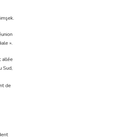
Şimşek.
éunion
ale ».
 allée
u Sud,
ant de
dent