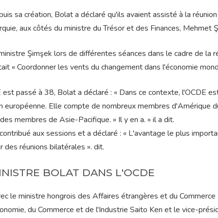
s sa création, Bolat a déclaré qu'ils avaient assisté à la réunion
urquie, aux côtés du ministre du Trésor et des Finances, Mehmet 
 ministre Şimşek lors de différentes séances dans le cadre de la r
était « Coordonner les vents du changement dans l'économie mondi
t passé à 38, Bolat a déclaré : « Dans ce contexte, l'OCDE est
ation européenne. Elle compte de nombreux membres d'Amérique d
s membres de Asie-Pacifique. » Il y en a. » il a dit.
 contribué aux sessions et a déclaré : « L'avantage le plus import
r des réunions bilatérales ». dit.
INISTRE BOLAT DANS L'OCDE
avec le ministre hongrois des Affaires étrangères et du Commerce
'Économie, du Commerce et de l'Industrie Saito Ken et le vice-prési