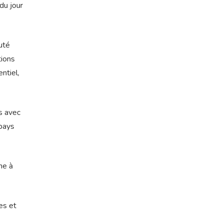
du jour
uté
tions
ntiel,
ys avec
 pays
ne à
es et