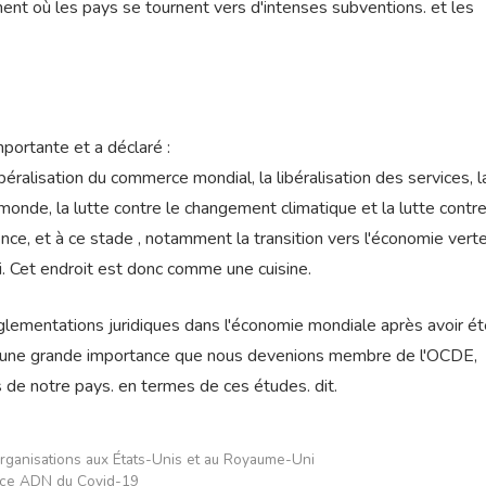
ent où les pays se tournent vers d'intenses subventions. et les
portante et a déclaré :
ibéralisation du commerce mondial, la libéralisation des services, l
onde, la lutte contre le changement climatique et la lutte contre
nce, et à ce stade , notamment la transition vers l'économie vert
i. Cet endroit est donc comme une cuisine.
lementations juridiques dans l'économie mondiale après avoir ét
c d'une grande importance que nous devenions membre de l'OCDE,
s de notre pays. en termes de ces études. dit.
organisations aux États-Unis et au Royaume-Uni
ence ADN du Covid-19