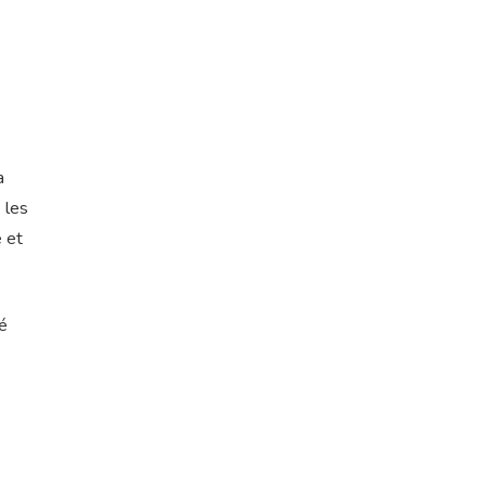
a
 les
e et
é