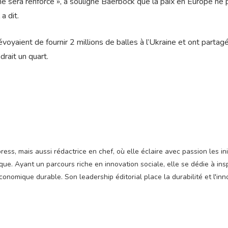
 ne sera renforcé », a souligné Baerbock que la paix en Europe ne 
a dit.
oyaient de fournir 2 millions de balles à l’Ukraine et ont partagé
rait un quart.
ss, mais aussi rédactrice en chef, où elle éclaire avec passion les ini
e. Ayant un parcours riche en innovation sociale, elle se dédie à insp
nomique durable. Son leadership éditorial place la durabilité et l'inn