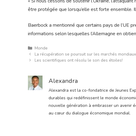
« Si nous cessons de soutenir l’Ukraine, l’attaquant
être protégée que lorsqu’elle est forte ensemble. Il 
Baerbock a mentionné que certains pays de l’UE prév
informations selon lesquelles l’Allemagne en obtiend
Catégories
Monde
La récupération se poursuit sur les marchés mondiaux
Les scientifiques ont résolu le son des étoiles!
Alexandra
Alexandra est la co-fondatrice de Jeunes Expre
durables qui redéfinissent le monde économiqu
nouvelle génération à embrasser un avenir éco
au cœur du dialogue économique mondial.