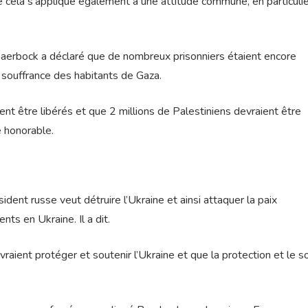
cela s’applique également à une attitude commune, en particulie
 Baerbock a déclaré que de nombreux prisonniers étaient encore
la souffrance des habitants de Gaza.
nt être libérés et que 2 millions de Palestiniens devraient être
e honorable.
dent russe veut détruire l’Ukraine et ainsi attaquer la paix
s en Ukraine. Il a dit.
raient protéger et soutenir l’Ukraine et que la protection et le s