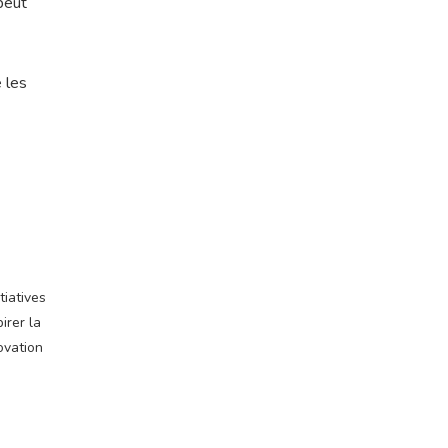
peut
 les
tiatives
irer la
ovation