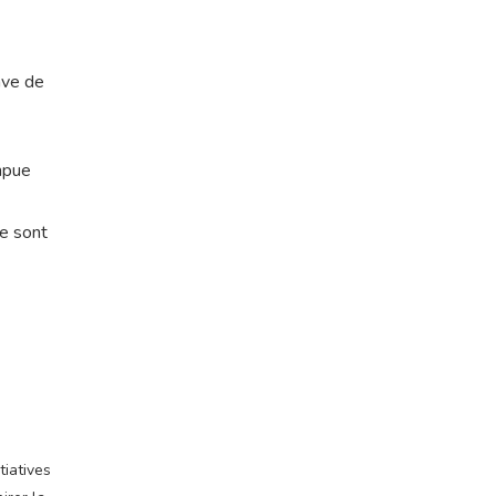
ave de
mpue
ne sont
tiatives