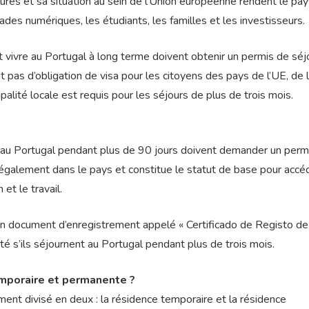
sûres et sa situation au sein de l’Union européenne rendent le pa
mades numériques, les étudiants, les familles et les investisseurs.
t vivre au Portugal à long terme doivent obtenir un permis de séj
it pas d’obligation de visa pour les citoyens des pays de l’UE, de 
palité locale est requis pour les séjours de plus de trois mois.
r au Portugal pendant plus de 90 jours doivent demander un perm
légalement dans le pays et constitue le statut de base pour accé
et le travail.
 un document d’enregistrement appelé « Certificado de Registo de
té s’ils séjournent au Portugal pendant plus de trois mois.
emporaire et permanente ?
nt divisé en deux : la résidence temporaire et la résidence