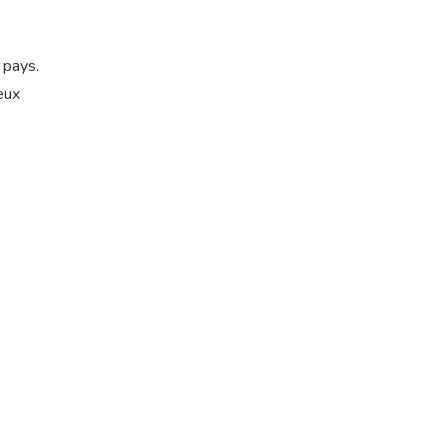
 pays.
eux