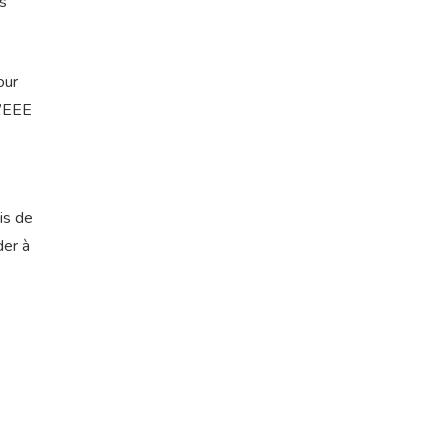
ys
our
l’EEE
is de
der à