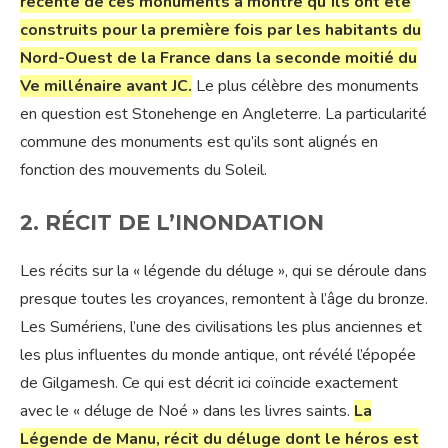
récente de ces monuments a montré qu’ils ont été
construits pour la première fois par les habitants du
Nord-Ouest de la France dans la seconde moitié du
Ve millénaire avant JC.
Le plus célèbre des monuments
en question est Stonehenge en Angleterre. La particularité
commune des monuments est qu’ils sont alignés en
fonction des mouvements du Soleil.
2. RÉCIT DE L’INONDATION
Les récits sur la « légende du déluge », qui se déroule dans
presque toutes les croyances, remontent à l’âge du bronze.
Les Sumériens, l’une des civilisations les plus anciennes et
les plus influentes du monde antique, ont révélé l’épopée
de Gilgamesh. Ce qui est décrit ici coïncide exactement
avec le « déluge de Noé » dans les livres saints.
La
Légende de Manu, récit du déluge dont le héros est