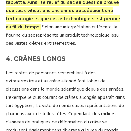
tablette. Ainsi, le relief du sac en question prouve
que les civilisations anciennes possédaient une
technologie et que cette technologie s’est perdue
au fil du temps.
Selon une interprétation différente, la
figurine du sac représente un produit technologique issu
des visites d’êtres extraterrestres.
4. CRÂNES LONGS
Les restes de personnes ressemblant à des
extraterrestres et au crâne allongé font l’objet de
discussions dans le monde scientifique depuis des années.
L’exemple le plus courant de crânes allongés apparaît dans
l’art égyptien ; Il existe de nombreuses représentations de
pharaons avec de telles têtes. Cependant, des milliers
d’années de pratiques de déformation du crâne se
produisent également dans diverses cultures du monde