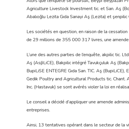
Alors que l’enquête se poursuit, Beypi Beypazarı Pro
Agriculture Livestock Investment tic. et San. Aş (Bol
Abalıoğlu Lezita Gıda Sanayi Aş (Lezita) et şenpil
Les sociétés en question, en raison de la cessation
de 29 millions de 355 000 317 livres, une amende 
L’une des autres parties de l’enquête, akpilic tic. L
Aş (AsṗLiCE), Bakpilic intégré Tavukçuluk Aş (Bakpi
BupiLiSE ENTEGRE Gıda San. TIC. Aş (BupiLiCE), Erp
Gedik Poultry and Agricultural Products tic. Chant.
Inc. (Hastavuk) se sont avérés violer la loi en réali
Le conseil a décidé d’appliquer une amende adminis
entreprises.
Ainsi, 13 tentatives opérant dans le secteur de la 