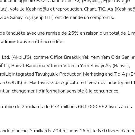
duction agricole PAZ. Chant. et tic. Aş (Beypiliç), Ege-Tav ege
az), volaille Keskinoğlu et reproduction. Chant. TIC. Aş (Keskinoğ
ic Gıda Sanayi Aş (şenpiLlLI) ont demandé un compromis.
 de l’enquête avec une remise de 25% en raison d’un total de 1 mi
administrative a été accordée.
td. Ltd. (AkpiLl’S), comme Office Breaklik Yek Yem Yem Gida San. et
L̇LI), Banvit Bandırma Vitamin Vitamin Yem Sanayi Aş (Banvit),
iLiç Integrated Tavukçuluk Production Marketing and Tic. Aş (Erp
 A a GODIK) et Hastavuk Gıda Agriculture Livestock Industry and 
sant un changement d’information sensible à la concurrence.
trative de 2 milliards de 674 millions 661 000 552 livres à ces
viande blanche, 3 milliards 704 millions 16 mille 870 livres d’ame