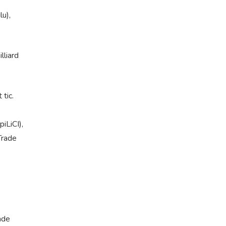
lu),
lliard
 tic.
iLiCI),
Trade
nde