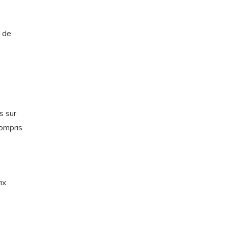
s de
s sur
compris
ix