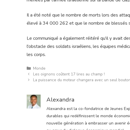
menées par l'armée israélienne sur la bande de Gaz
Il a été noté que le nombre de morts lors des attaq
élevé à 34 000 262 et que le nombre de blessés 
Le communiqué a également réitéré qu'il y avait de
l'obstacle des soldats israéliens, les équipes médic
les corps.
Catégories
Monde
Les oignons coûtent 17 lires au champ !
La puissance du moteur changera avec un seul bouton 
Alexandra
Alexandra est la co-fondatrice de Jeunes Expre
durables qui redéfinissent le monde économiqu
nouvelle génération à embrasser un avenir éco