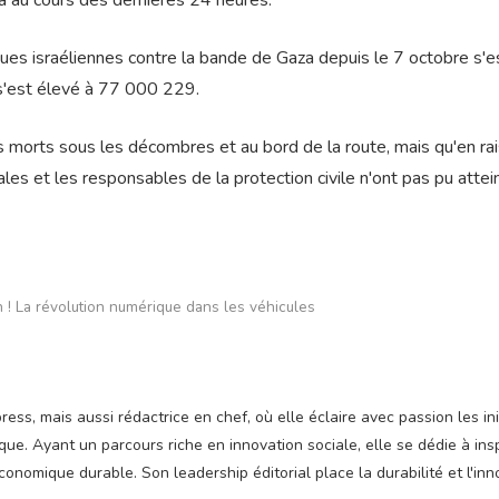
a au cours des dernières 24 heures.
ues israéliennes contre la bande de Gaza depuis le 7 octobre s'e
s'est élevé à 77 000 229.
s morts sous les décombres et au bord de la route, mais qu'en ra
ales et les responsables de la protection civile n'ont pas pu attei
! La révolution numérique dans les véhicules
ss, mais aussi rédactrice en chef, où elle éclaire avec passion les ini
e. Ayant un parcours riche en innovation sociale, elle se dédie à insp
nomique durable. Son leadership éditorial place la durabilité et l'inn