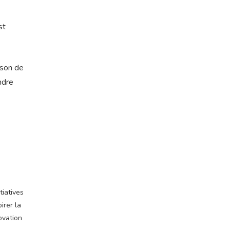
st
ison de
ndre
tiatives
irer la
ovation