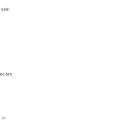
soir.
ec les
s de