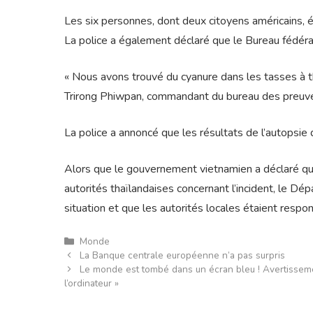
Les six personnes, dont deux citoyens américains, é
La police a également déclaré que le Bureau fédéra
« Nous avons trouvé du cyanure dans les tasses à th
Trirong Phiwpan, commandant du bureau des preuves 
La police a annoncé que les résultats de l’autopsie 
Alors que le gouvernement vietnamien a déclaré que
autorités thaïlandaises concernant l’incident, le Dép
situation et que les autorités locales étaient respo
Catégories
Monde
La Banque centrale européenne n’a pas surpris
Le monde est tombé dans un écran bleu ! Avertissement
l’ordinateur »