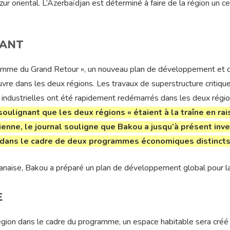
oriental. L’Azerbaïdjan est déterminé à faire de la région un ce
ÉANT
ogramme du Grand Retour », un nouveau plan de développement et 
re dans les deux régions. Les travaux de superstructure critique
s industrielles ont été rapidement redémarrés dans les deux régi
soulignant que les deux régions « étaient à la traîne en ra
ienne, le journal souligne que Bakou a jusqu’à présent inve
on dans le cadre de deux programmes économiques distincts
djanaise, Bakou a préparé un plan de développement global pour l
E
égion dans le cadre du programme, un espace habitable sera créé