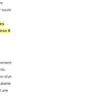
re
 ouvrir
Les
iron 6
ppement
nts
on d’un
alarial
t une