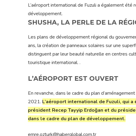
L’aéroport international de Fuzuli a également ét
développement.
SHUSHA, LA PERLE DE LA RÉG
Les plans de développement régional du gouvernem
ans, la création de panneaux solaires sur une super
distinguent par leur beauté naturelle en centres cul
touristique international. .
L’AÉROPORT EST OUVERT
En revanche, dans le cadre du plan d’aménagement d
2021.
L’aéroport international de Fuzuli, qui 
président Recep Tayyip Erdoğan et du présiden
dans le cadre du plan de développement.
emre.ozturk@haberglobal.com.tr