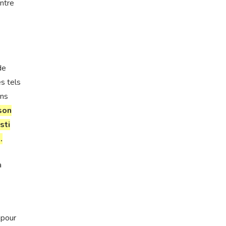
ntre
de
s tels
ons
ison
sti
.
a
 pour