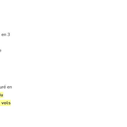
 en 3
e
guré en
du
 vols