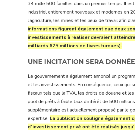
34 mille 500 familles dans un premier temps. Il est
industriel entièrement nouveaux et modernes en 20
l’agriculture, les mines et les lieux de travail afin d
informations figurent également que deux zone
investissements à réaliser devraient atteindr
milliards 675 millions de livres turques).
UNE INCITATION SERA DONNÉE
Le gouvernement a également annoncé un programm
et les investissements. En conséquence, ceux qui s
fiscaux tels que la TVA, les droits de douane et le
pool de prêts à faible taux d’intérêt de 500 millions
supplémentaire est actuellement proposé par le g
expertise.
La publication souligne également 
d’investissement privé ont été réalisés jusqu’