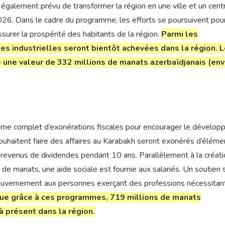
 également prévu de transformer la région en une ville et un cent
26. Dans le cadre du programme, les efforts se poursuivent pour
’assurer la prospérité des habitants de la région.
Parmi les
s industrielles seront bientôt achevées dans la région. 
e une valeur de 332 millions de manats azerbaïdjanais (env
e complet d’exonérations fiscales pour encourager le dévelo
ouhaitent faire des affaires au Karabakh seront exonérés d’éléme
s revenus de dividendes pendant 10 ans. Parallèlement à la créati
 de manats, une aide sociale est fournie aux salariés. Un soutien s
ouvernement aux personnes exerçant des professions nécessitan
que grâce à ces programmes, 719 millions de manats
à présent dans la région.