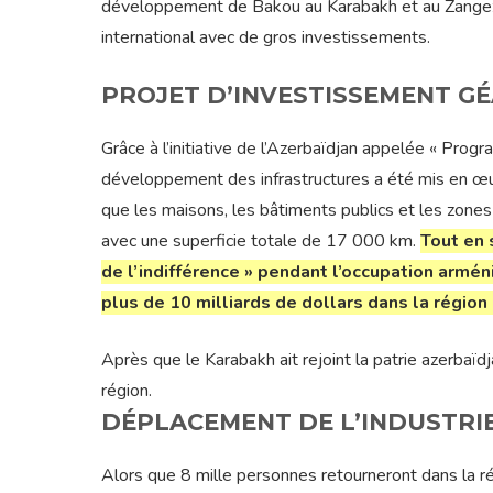
développement de Bakou au Karabakh et au Zangezur 
international avec de gros investissements.
PROJET D’INVESTISSEMENT G
Grâce à l’initiative de l’Azerbaïdjan appelée « Pr
développement des infrastructures a été mis en œuv
que les maisons, les bâtiments publics et les zone
avec une superficie totale de 17 000 km.
Tout en 
de l’indifférence » pendant l’occupation armén
plus de 10 milliards de dollars dans la régi
Après que le Karabakh ait rejoint la patrie azerbaï
région.
DÉPLACEMENT DE L’INDUSTRI
Alors que 8 mille personnes retourneront dans la r