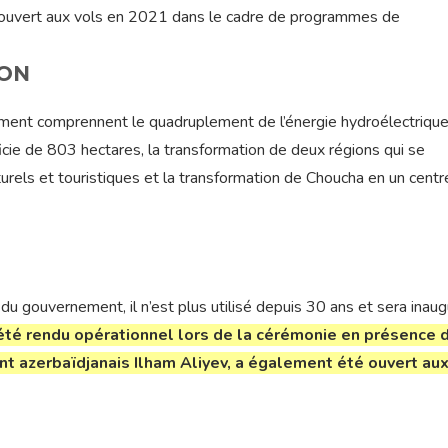
é rouvert aux vols en 2021 dans le cadre de programmes de
ION
ent comprennent le quadruplement de l’énergie hydroélectrique
ficie de 803 hectares, la transformation de deux régions qui se
turels et touristiques et la transformation de Choucha en un centr
u gouvernement, il n’est plus utilisé depuis 30 ans et sera inau
a été rendu opérationnel lors de la cérémonie en présence 
t azerbaïdjanais Ilham Aliyev, a également été ouvert aux