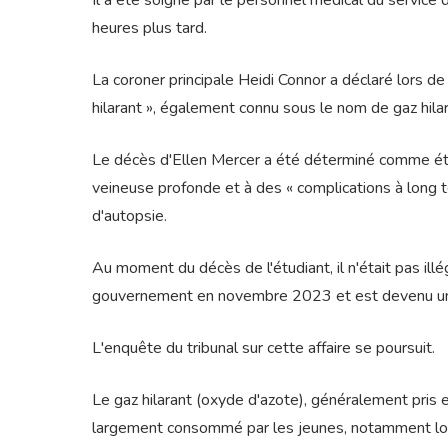
Il a été soigné par le personnel médical du servic
heures plus tard.
La coroner principale Heidi Connor a déclaré lors de 
hilarant », également connu sous le nom de gaz hilar
Le décès d'Ellen Mercer a été déterminé comme ét
veineuse profonde et à des « complications à long te
d'autopsie.
Au moment du décès de l'étudiant, il n'était pas illé
gouvernement en novembre 2023 et est devenu un
L'enquête du tribunal sur cette affaire se poursuit.
Le gaz hilarant (oxyde d'azote), généralement pris 
largement consommé par les jeunes, notamment lors d