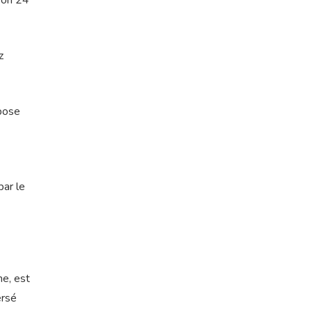
ron 24
z
bose
par le
ne, est
ersé