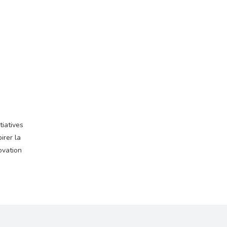
tiatives
irer la
ovation