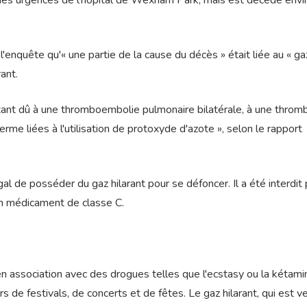
e des urgences de l'hôpital de Wexham Park, mais est décédé envi
l'enquête qu'« une partie de la cause du décès » était liée au « ga
ant.
ant dû à une thromboembolie pulmonaire bilatérale, à une throm
rme liées à l'utilisation de protoxyde d'azote », selon le rapport
gal de posséder du gaz hilarant pour se défoncer. Il a été interdit 
 médicament de classe C.
en association avec des drogues telles que l'ecstasy ou la kétami
e festivals, de concerts et de fêtes. Le gaz hilarant, qui est v