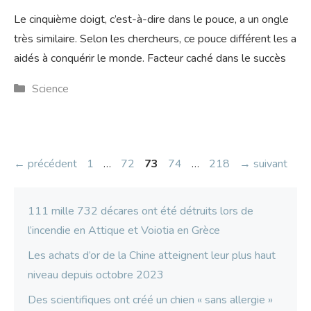
Le cinquième doigt, c’est-à-dire dans le pouce, a un ongle
très similaire. Selon les chercheurs, ce pouce différent les a
aidés à conquérir le monde. Facteur caché dans le succès
Catégories
Science
Page
Page
Page
Page
Page
←
précédent
1
…
72
73
74
…
218
→
suivant
111 mille 732 décares ont été détruits lors de
l’incendie en Attique et Voiotia en Grèce
Les achats d’or de la Chine atteignent leur plus haut
niveau depuis octobre 2023
Des scientifiques ont créé un chien « sans allergie »