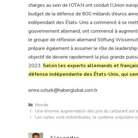
charges au sein de l’OTAN ont conduit l’Union eur
budget de la défense de 800 milliards d’euros ann
indépendant des États-Unis a commencé à se mettre 
gouvernement allemand, ont commencé à augmenter
le groupe de réflexion allemand Stiftung Wissensch
prépare également à assumer le rôle de leadership m
objectif de devenir rapidement la plus grande puissa
2023.
Selon les experts allemands et français
défense indépendante des États-Unis, qui sem
emre.ozturk@haberglobal.com.tr
Catégories
Monde
Une énorme augmentation des prix du carburant est en 
Les cartes sont redistribuées, le système unipolaire es