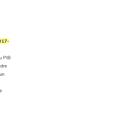
2017-
u PIB
ndre
’un
de