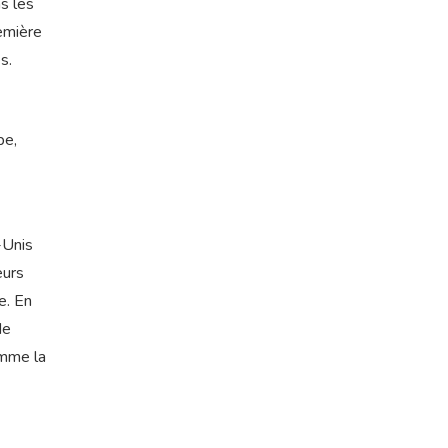
s les
remière
s.
pe,
-Unis
eurs
e. En
de
omme la