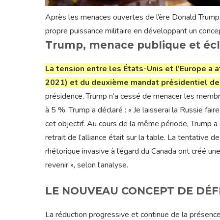
Après les menaces ouvertes de l’ère Donald Trump, 
propre puissance militaire en développant un conce
Trump, menace publique et éc
La tension entre les États-Unis et l’Europe a a
2021) et du deuxième mandat présidentiel de
présidence, Trump n’a cessé de menacer les memb
à 5 %. Trump a déclaré : « Je laisserai la Russie fai
cet objectif. Au cours de la même période, Trump a
retrait de l’alliance était sur la table. La tentati
rhétorique invasive à l’égard du Canada ont créé une
revenir », selon l’analyse.
LE NOUVEAU CONCEPT DE DÉ
La réduction progressive et continue de la présence