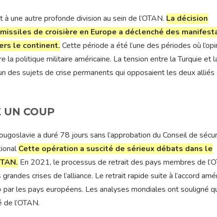
 à une autre profonde division au sein de l’OTAN.
La décision
 missiles de croisière en Europe a déclenché des manifest
rs le continent.
Cette période a été l’une des périodes où l’opi
la politique militaire américaine. La tension entre la Turquie et l
n des sujets de crise permanents qui opposaient les deux alliés
É UN COUP
ougoslavie a duré 78 jours sans l’approbation du Conseil de sécur
tional
Cette opération a suscité de sérieux débats dans le
OTAN.
En 2021, le processus de retrait des pays membres de l
andes crises de l’alliance. Le retrait rapide suite à l’accord amér
 » par les pays européens. Les analyses mondiales ont souligné q
té de l’OTAN.