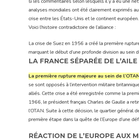
si les commentaires selon lesquels il y a eu une ne
analyses mondiales ont été clairement exprimés au 
crise entre les États-Unis et le continent européen
Voici l’histoire contradictoire de l’alliance :
La crise de Suez en 1956 a créé la première rupture
marquant le début d’une profonde division au sein de 
LA FRANCE SÉPARÉE DE L’AILE
La première rupture majeure au sein de l’OTAN 
se sont opposés à l’intervention militaire britanniqu
alliés. Cette crise a été enregistrée comme la pre
1966, le président français Charles de Gaulle a ret
l’OTAN. Suite à cette décision, le quartier général
première étape dans la quête de l’Europe d’une dé
RÉACTION DE L’EUROPE AUX M