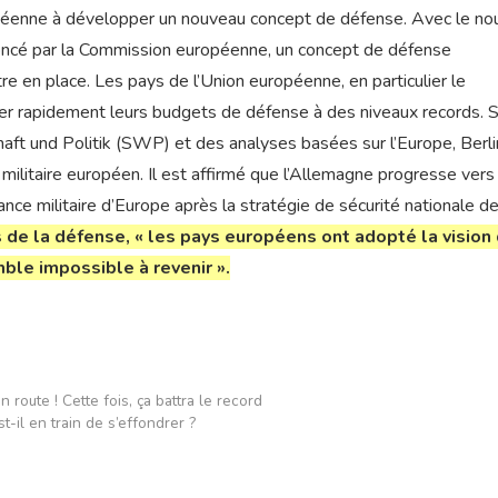
opéenne à développer un nouveau concept de défense. Avec le n
oncé par la Commission européenne, un concept de défense
en place. Les pays de l’Union européenne, en particulier le
 rapidement leurs budgets de défense à des niveaux records. 
aft und Politik (SWP) et des analyses basées sur l’Europe, Berli
ilitaire européen. Il est affirmé que l’Allemagne progresse vers
nce militaire d’Europe après la stratégie de sécurité nationale d
 de la défense, « les pays européens ont adopté la vision
ble impossible à revenir ».
route ! Cette fois, ça battra le record
t-il en train de s’effondrer ?