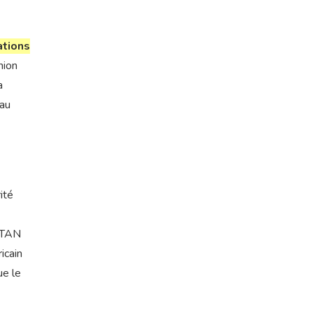
ations
nion
a
 au
ité
’OTAN
icain
ue le