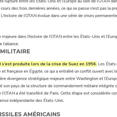
tte rupture entre les États-Unis et l’Europe au sein de l’OTAN dan
cours des trois dernières années, ce qui se passe n’est pas la p
. L’histoire de l’OTAN évolue dans une série de crises permanente
 majeure dans l’histoire de l’OTAN entre les États-Unis et l’Euro
l’alliance.
 MILITAIRE
s’est produite lors de la crise de Suez en 1956.
Les États
e et française en Égypte, ce qui a entraîné un conflit ouvert avec l
mière divergence stratégique majeure entre Washington et l’Europ
iré son pays de la structure de commandement militaire intégrée 
 de l’OTAN a été transféré de Paris. Cette étape est considérée c
fense indépendante des États-Unis.
ISSILES AMÉRICAINS