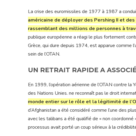
La crise des euromissiles de 1977 à 1987 a conduit
américaine de déployer des Pershing II et des
rassemblant des millions de personnes à trave
publique européenne a réagi le plus fortement contre 
Grèce, qui dure depuis 1974, est apparue comme l’u
sein de l’OTAN.
UN RETRAIT RAPIDE A ASSOCI
En 1999, l’opération aérienne de l’OTAN contre la Y
des Nations Unies. ne reconnaît pas le droit interna
monde entier sur le rôle et la légitimité de l’
d’Afghanistan a été considéré comme l’une des plus gr
avec les talibans a été qualifié de « non coordonné
processus avait porté un coup sérieux à la crédibili