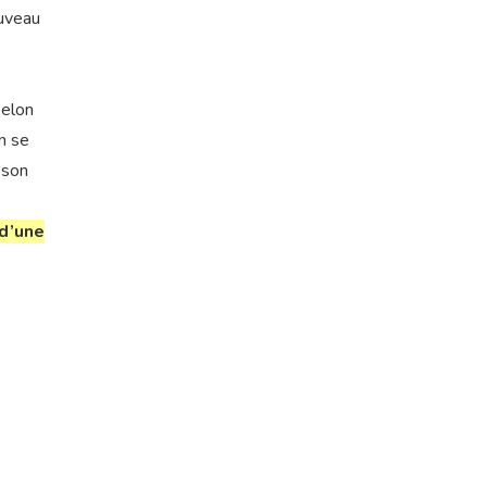
ouveau
Selon
n se
 son
e
 d’une