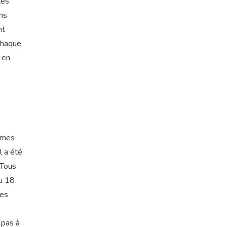
les
ens
nt
 chaque
 en
ommes
l a été
 Tous
au 18
mes
 pas à