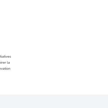
tiatives
irer la
ovation