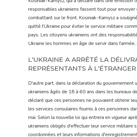
Kosiniak-Kamysz, qui a déclaré dans une émission tél
responsables ukrainiens fassent tout pour envoyer d
combattant sur le front. Kosiniak-Kamysz a souligné 
quitté l'Ukraine pour éviter le service militaire com
pays. Les citoyens ukrainiens ont des responsabili
Ukraine les hommes en âge de servir dans l'armée, no
L'UKRAINE A ARRÊTÉ LA DÉLIV
REPRÉSENTANTS À L'ÉTRANGER
D'autre part, dans la déclaration du gouvernement u
ukrainiens âgés de 18 à 60 ans dans les bureaux de
déclaré que ces personnes ne pouvaient obtenir leur
les services consulaires fournis à ces personnes d
mai. Selon la nouvelle loi qui entrera en vigueur ap
ukrainiens obligés d'effectuer leur service militaire
coordonnées et leurs informations d'enregistrement 