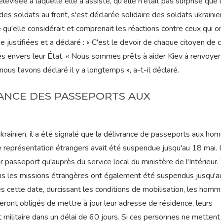
évisée à laquelle elle a assisté, qu'elle n'était pas surprise que 
es soldats au front, s'est déclarée solidaire des soldats ukraini
qu'elle considérait et comprenait les réactions contre ceux qui o
me justifiées et a déclaré : « C'est le devoir de chaque citoyen de
tés envers leur État. « Nous sommes prêts à aider Kiev à renvoyer
us l'avons déclaré il y a longtemps », a-t-il déclaré.
RANCE DES PASSEPORTS AUX
krainien, il a été signalé que la délivrance de passeports aux h
 représentation étrangers avait été suspendue jusqu'au 18 mai. I
 passeport qu'auprès du service local du ministère de l'Intérieur.
ans les missions étrangères ont également été suspendus jusqu'
rès cette date, durcissant les conditions de mobilisation, les hom
 seront obligés de mettre à jour leur adresse de résidence, leurs
militaire dans un délai de 60 jours. Si ces personnes ne mettent