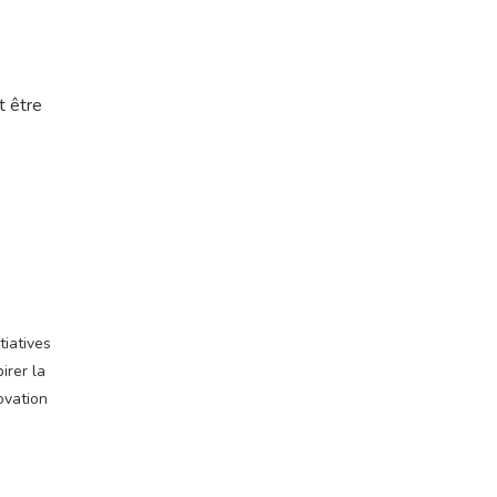
t être
tiatives
irer la
ovation