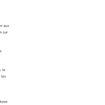
er aux
n sur
le
, le
 les
donie.