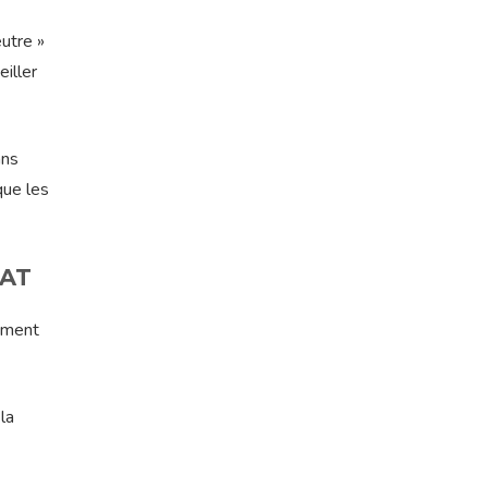
utre »
iller
ans
que les
TAT
nement
la