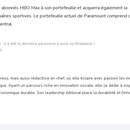
des abonnés HBO Max à son portefeuille et acquerra également la
aînes sportives. Le portefeuille actuel de Paramount comprend 
ntral.
ues : il a été la dernière personne à avoir vu Khamenei !
au
ss, mais aussi rédactrice en chef, où elle éclaire avec passion les ini
e. Ayant un parcours riche en innovation sociale, elle se dédie à insp
nomique durable. Son leadership éditorial place la durabilité et l'inn