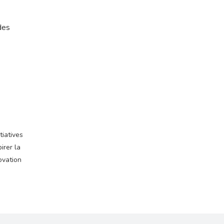
des
tiatives
irer la
ovation