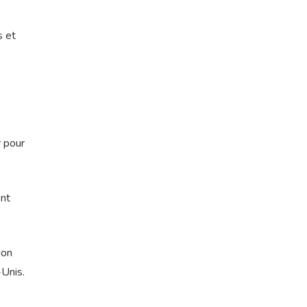
s et
r pour
ent
ion
-Unis.