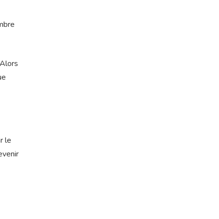
embre
 Alors
ue
r le
evenir