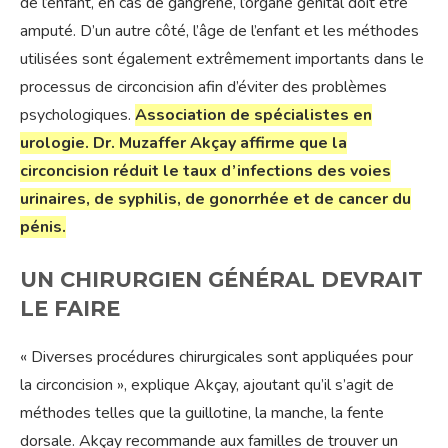
de l’enfant, en cas de gangrène, l’organe génital doit être
amputé. D’un autre côté, l’âge de l’enfant et les méthodes
utilisées sont également extrêmement importants dans le
processus de circoncision afin d’éviter des problèmes
psychologiques.
Association de spécialistes en
urologie. Dr. Muzaffer Akçay affirme que la
circoncision réduit le taux d’infections des voies
urinaires, de syphilis, de gonorrhée et de cancer du
pénis.
UN CHIRURGIEN GÉNÉRAL DEVRAIT
LE FAIRE
« Diverses procédures chirurgicales sont appliquées pour
la circoncision », explique Akçay, ajoutant qu’il s’agit de
méthodes telles que la guillotine, la manche, la fente
dorsale. Akçay recommande aux familles de trouver un