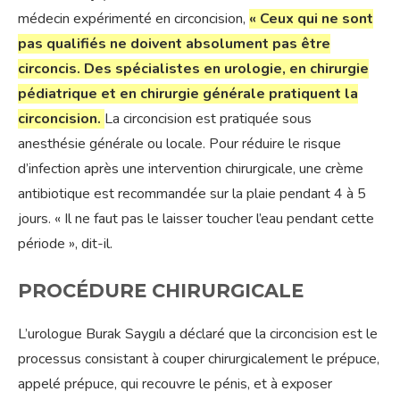
médecin expérimenté en circoncision,
« Ceux qui ne sont
pas qualifiés ne doivent absolument pas être
circoncis. Des spécialistes en urologie, en chirurgie
pédiatrique et en chirurgie générale pratiquent la
circoncision.
La circoncision est pratiquée sous
anesthésie générale ou locale. Pour réduire le risque
d’infection après une intervention chirurgicale, une crème
antibiotique est recommandée sur la plaie pendant 4 à 5
jours. « Il ne faut pas le laisser toucher l’eau pendant cette
période », dit-il.
PROCÉDURE CHIRURGICALE
L’urologue Burak Saygılı a déclaré que la circoncision est le
processus consistant à couper chirurgicalement le prépuce,
appelé prépuce, qui recouvre le pénis, et à exposer