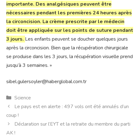
importante. Des analgésiques peuvent être
nécessaires pendant les premières 24 heures après
la circoncision. La crème prescrite par le médecin
doit être appliquée sur les points de suture pendant
3 jours.
Les enfants peuvent se doucher quelques jours
après la circoncision. Bien que la récupération chirurgicale
se produise dans les 3 jours, la récupération visuelle prend
jusqu’à 3 semaines. »
sibel.gulersoyler@haberglobal.com.tr
Catégories
Science
Le pays est en alerte : 497 vols ont été annulés d’un
coup !
Déclaration sur l’EYT et la retraite du membre du parti
AK !