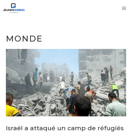
Aller
M
au
contenu
MONDE
Israël a attaqué un camp de réfugiés