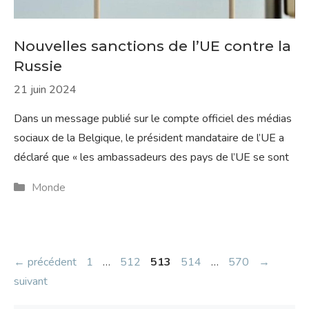
Nouvelles sanctions de l’UE contre la
Russie
21 juin 2024
Dans un message publié sur le compte officiel des médias
sociaux de la Belgique, le président mandataire de l’UE a
déclaré que « les ambassadeurs des pays de l’UE se sont
Catégories
Monde
Page
Page
Page
Page
Page
←
précédent
1
…
512
513
514
…
570
→
suivant