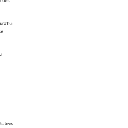
n des
urd’hui
le
u
tiatives