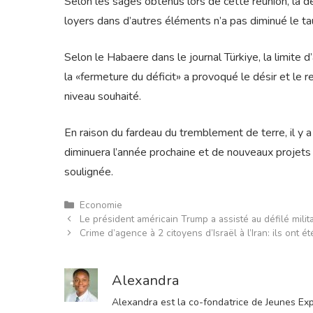
Selon les sages obtenus lors de cette réunion, la dé
loyers dans d’autres éléments n’a pas diminué le tau
Selon le Habaere dans le journal Türkiye, la limite 
la «fermeture du déficit» a provoqué le désir et le re
niveau souhaité.
En raison du fardeau du tremblement de terre, il y a
diminuera l’année prochaine et de nouveaux projets 
soulignée.
Catégories
Economie
Le président américain Trump a assisté au défilé milit
Crime d’agence à 2 citoyens d’Israël à l’Iran: ils ont é
Alexandra
Alexandra est la co-fondatrice de Jeunes Expre