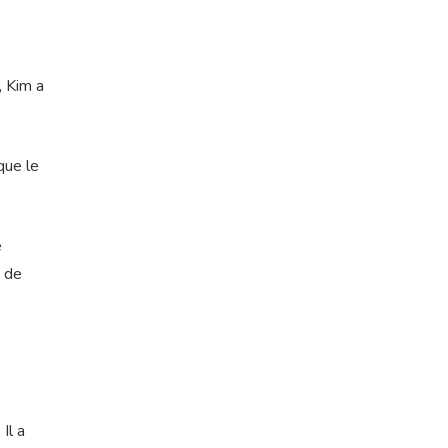
, Kim a
que le
e
, de
Il a