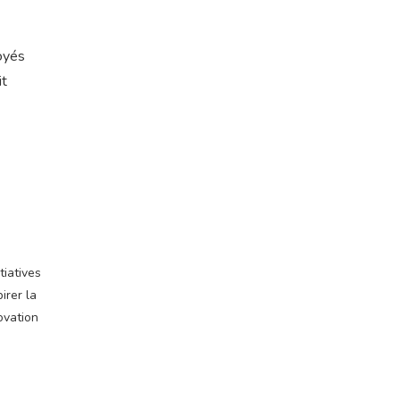
oyés
it
tiatives
irer la
ovation