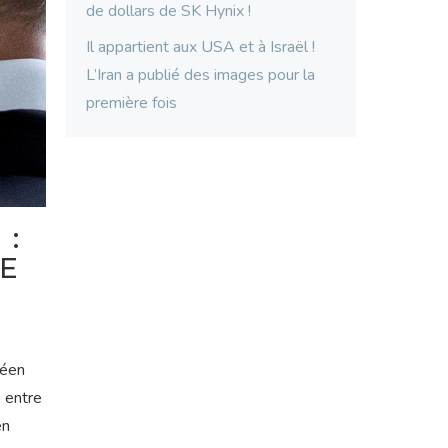
de dollars de SK Hynix !
Il appartient aux USA et à Israël !
L’Iran a publié des images pour la
première fois
 :
E
réen
e entre
en