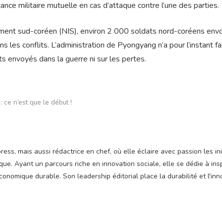
tance militaire mutuelle en cas d’attaque contre l’une des parties.
nement sud-coréen (NIS), environ 2 000 soldats nord-coréens env
s les conflits. L’administration de Pyongyang n’a pour l’instant fa
ts envoyés dans la guerre ni sur les pertes.
 ce n’est que le début !
ss, mais aussi rédactrice en chef, où elle éclaire avec passion les ini
e. Ayant un parcours riche en innovation sociale, elle se dédie à insp
nomique durable. Son leadership éditorial place la durabilité et l'inn