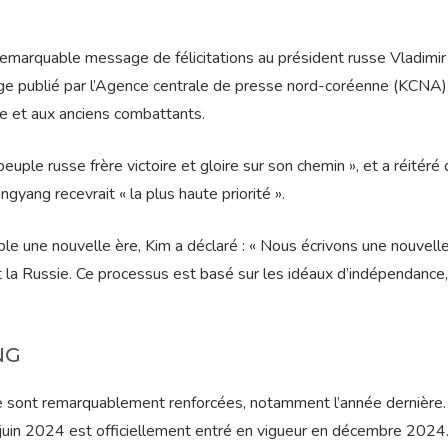
emarquable message de félicitations au président russe Vladimir
sage publié par l’Agence centrale de presse nord-coréenne (KCNA)
se et aux anciens combattants.
uple russe frère victoire et gloire sur son chemin », et a réitéré 
yang recevrait « la plus haute priorité ».
 une nouvelle ère, Kim a déclaré : « Nous écrivons une nouvell
et la Russie. Ce processus est basé sur les idéaux d’indépendance
NG
se sont remarquablement renforcées, notamment l’année dernière.
 juin 2024 est officiellement entré en vigueur en décembre 2024. 