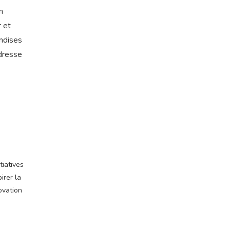
n
r et
andises
adresse
tiatives
irer la
ovation