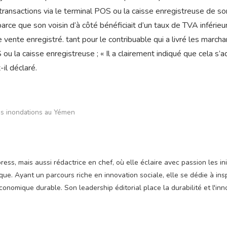
 transactions via le terminal POS ou la caisse enregistreuse de so
is parce que son voisin d’à côté bénéficiait d’un taux de TVA inférieu
e vente enregistré. tant pour le contribuable qui a livré les march
 ou la caisse enregistreuse ; « Il a clairement indiqué que cela s’
-il déclaré.
es inondations au Yémen
ss, mais aussi rédactrice en chef, où elle éclaire avec passion les ini
e. Ayant un parcours riche en innovation sociale, elle se dédie à insp
nomique durable. Son leadership éditorial place la durabilité et l'inn