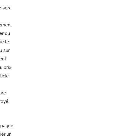
e sera
gement
er du
ue le
u sur
ment
u prix
icle.
pre
voyé
ompagne
uer un