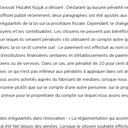
l’avocat Mücahit Küçük a déclaré : Déclarant qu’aucune pénalité n
nal officiel publié récemment, deux paragraphes ont été ajoutés aux
rrégularités de la loi sur la procédure fiscale. Cependant, le chan
itoyens et les contribuables. Les citoyens ne peuvent pas bénéfici
on lequel ils seraient pénalisés s’ils utilisaient un compte autre q
ises. la loi se lit comme suit : Le paiement est effectué au nom o
 d’institutions financières similaires et d’établissements de paie
 biens ou de services. Dans ce cas, une pénalité de 10 pour cent d
n, ce qui n’est pas inférieur aux pénalités à appliquer dans cet art
ous avons achetés auprès du fabricant de meubles, lorsque nous
rsonne plutôt que sur le compte d’une autre personne. sur le pro
 prévue pour le propriétaire du compte sur lequel nous avons en
r des irrégularités dans l’innovation ; « La réglementation qui acc
à été fait depuis des années. Lorsque le citoyen souhaite effect