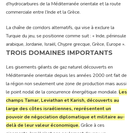
d’hydrocarbures de la Méditerranée orientale et la route
commerciale entre l’Inde et la Grèce.
La chaîne de corridors alternatifs, qui vise à exclure la
Turquie du jeu, se positionne comme suit : « Inde, péninsule
arabique, Jordanie, Israël, Chypre grecque, Grèce, Europe ».
TROIS DOMAINES IMPORTANTS
Les gisements géants de gaz naturel découverts en
Méditerranée orientale depuis les années 2000 ont fait de
la région non seulement une zone de production mais aussi
le point nodal de la concurrence énergétique mondiale.
Les
champs Tamar, Leviathan et Karish, découverts au
large des côtes israéliennes, représentent un
pouvoir de négociation diplomatique et militaire au-
delà de leur valeur économique.
Grâce à ces