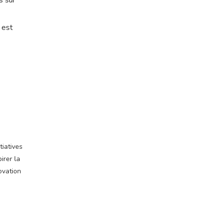
s sur
 est
tiatives
irer la
ovation