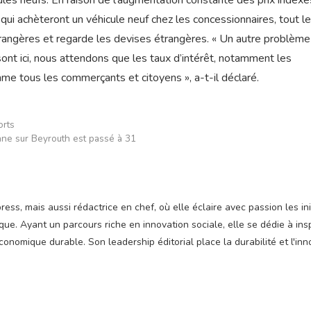
les neufs. En raison de l’augmentation constante des prix indexé
qui achèteront un véhicule neuf chez les concessionnaires, tout le
rangères et regarde les devises étrangères. « Un autre problème
sont ici, nous attendons que les taux d’intérêt, notamment les
me tous les commerçants et citoyens », a-t-il déclaré.
orts
nne sur Beyrouth est passé à 31
ss, mais aussi rédactrice en chef, où elle éclaire avec passion les ini
e. Ayant un parcours riche en innovation sociale, elle se dédie à insp
nomique durable. Son leadership éditorial place la durabilité et l'inn