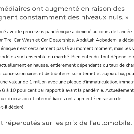
ermédiaires ont augmenté en raison des
ignent constamment des niveaux nuls. »
ncé avec le processus pandémique a diminué au cours de l’année
 Tire, Car Wash et Car Dealerships, Abdullah Acıbadem, a décla
démique n’est certainement pas là au moment moment, mais les 
odèles sur l’ensemble du marché. Bien entendu, tout dépend ici 
ont actuellement en hausse, entièrement dépendants du taux de cha
 concessionnaires et distributeurs sur internet et aujourd’hui, pou
ne valeur de 1 million avec une plaque d’immatriculation, immatr
de 8 à 10 pour cent par rapport à avant la pandémie. Actuellement
eaux d’occasion et intermédiaires ont augmenté en raison de
t-il déclaré.
t répercutés sur les prix de l’automobile. 