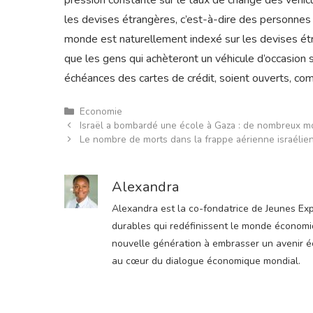
pression constante sur le taux de change des véhicu
les devises étrangères, c’est-à-dire des personnes 
monde est naturellement indexé sur les devises ét
que les gens qui achèteront un véhicule d’occasion 
échéances des cartes de crédit, soient ouverts, com
Catégories
Economie
Israël a bombardé une école à Gaza : de nombreux m
Le nombre de morts dans la frappe aérienne israélie
Alexandra
Alexandra est la co-fondatrice de Jeunes Expre
durables qui redéfinissent le monde économiqu
nouvelle génération à embrasser un avenir éco
au cœur du dialogue économique mondial.