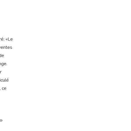
ré: «Le
ventes
de
nge.
r
iculé
, ce
»