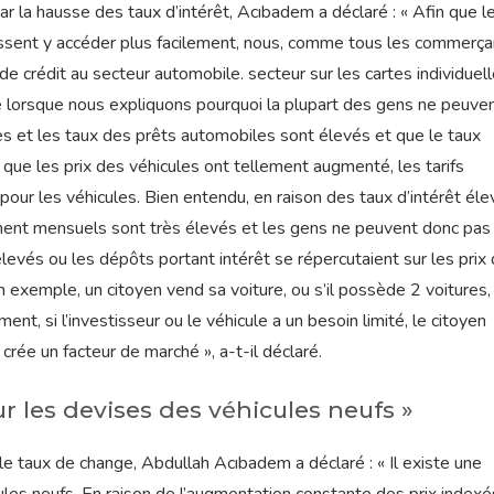
r la hausse des taux d’intérêt, Acıbadem a déclaré : « Afin que l
ssent y accéder plus facilement, nous, comme tous les commerça
de crédit au secteur automobile. secteur sur les cartes individuel
ue lorsque nous expliquons pourquoi la plupart des gens ne peuve
res et les taux des prêts automobiles sont élevés et que le taux
e que les prix des véhicules ont tellement augmenté, les tarifs
our les véhicules. Bien entendu, en raison des taux d’intérêt éle
ement mensuels sont très élevés et les gens ne peuvent donc pas
élevés ou les dépôts portant intérêt se répercutaient sur les prix
 exemple, un citoyen vend sa voiture, ou s’il possède 2 voitures, 
ment, si l’investisseur ou le véhicule a un besoin limité, le citoyen
 crée un facteur de marché », a-t-il déclaré.
ur les devises des véhicules neufs »
le taux de change, Abdullah Acıbadem a déclaré : « Il existe une