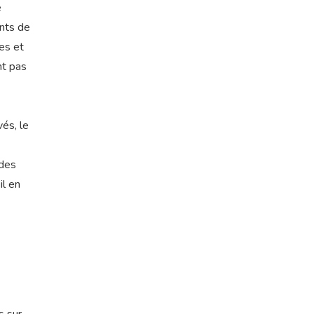
e
nts de
les et
nt pas
vés, le
 des
il en