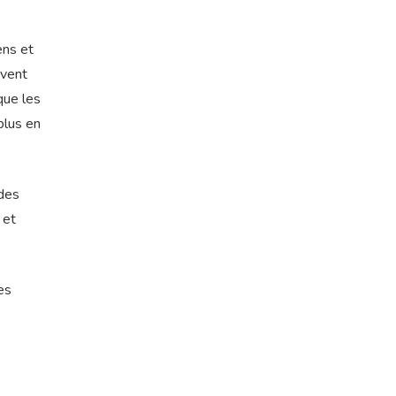
ens et
uvent
que les
plus en
 des
 et
es