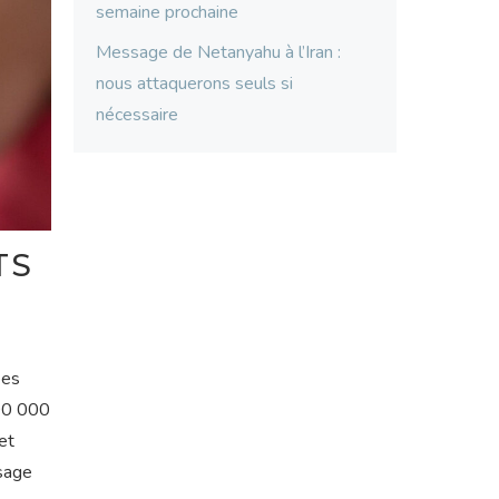
semaine prochaine
Message de Netanyahu à l’Iran :
nous attaquerons seuls si
nécessaire
TS
ées
100 000
et
ssage