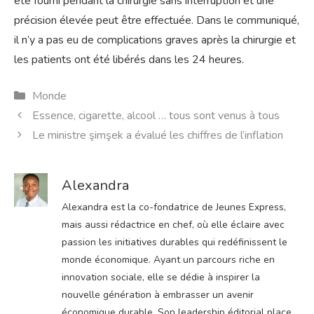
été fourni pendant la chirurgie sans interruption et une
précision élevée peut être effectuée. Dans le communiqué,
il n’y a pas eu de complications graves après la chirurgie et
les patients ont été libérés dans les 24 heures.
Catégories
Monde
Essence, cigarette, alcool … tous sont venus à tous
Le ministre şimşek a évalué les chiffres de l’inflation
Alexandra
Alexandra est la co-fondatrice de Jeunes Express,
mais aussi rédactrice en chef, où elle éclaire avec
passion les initiatives durables qui redéfinissent le
monde économique. Ayant un parcours riche en
innovation sociale, elle se dédie à inspirer la
nouvelle génération à embrasser un avenir
économique durable. Son leadership éditorial place