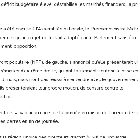
n déficit budgétaire élevé, déstabilise les marchés financiers, la p
e a été discuté à l’Assemblée nationale, le Premier ministre Mich
i permet qu’un projet de loi soit adopté par le Parlement sans êtr
lement. opposition.
ront populaire (NFP), de gauche, a annoncé qu’elle présenterait u
émistes d’extrême droite, qui ont tacitement soutenu la mise en
 3 mois, mais n’ont pas réussi à s’entendre avec le gouvernement
s présenteraient leur propre motion. de censure contre le
ution.
nt de sa valeur au cours de la journée en raison de l’incertitude s
es pertes en fin de journée.
a région, l’indice des directeurs d’achat (PMI) de l’industrie