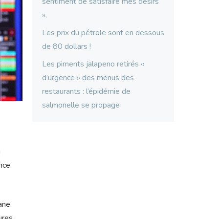
sentiment de satisfaire mes désirs
».
Les prix du pétrole sont en dessous
de 80 dollars !
Les piments jalapeno retirés «
d’urgence » des menus des
restaurants : l’épidémie de
salmonelle se propage
i
ance
ane
ures