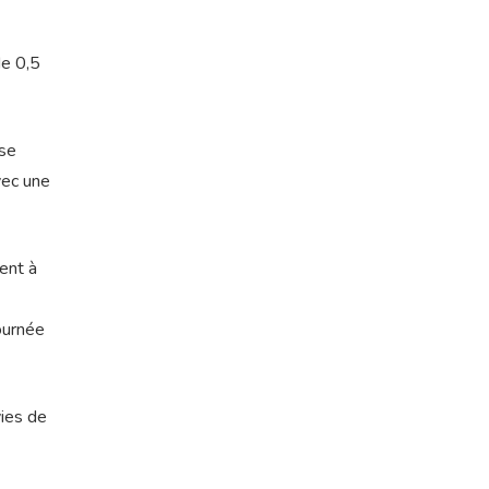
de 0,5
 se
vec une
ent à
ournée
vies de