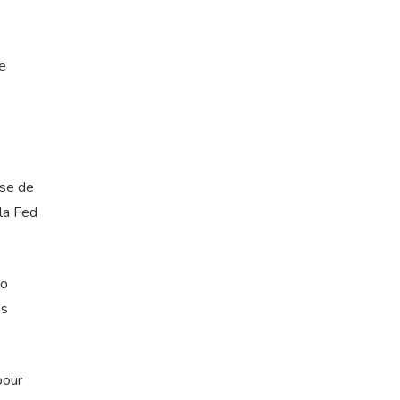
ne
ise de
la Fed
ro
es
pour