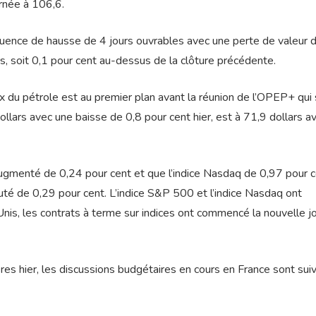
urnée à 106,6.
séquence de hausse de 4 jours ouvrables avec une perte de valeur 
rs, soit 0,1 pour cent au-dessus de la clôture précédente.
ix du pétrole est au premier plan avant la réunion de l’OPEP+ qui
 dollars avec une baisse de 0,8 pour cent hier, est à 71,9 dollars a
augmenté de 0,24 pour cent et que l’indice Nasdaq de 0,97 pour c
uté de 0,29 pour cent. L’indice S&P 500 et l’indice Nasdaq ont
Unis, les contrats à terme sur indices ont commencé la nouvelle j
es hier, les discussions budgétaires en cours en France sont sui