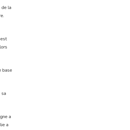
 de la
re.
 est
lors
de base
 sa
agne a
lie a