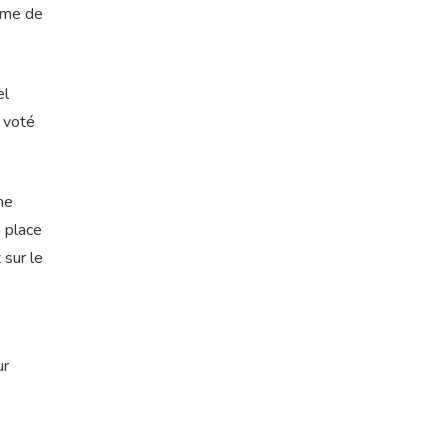
rime de
el
e voté
ne
 place
 sur le
ur