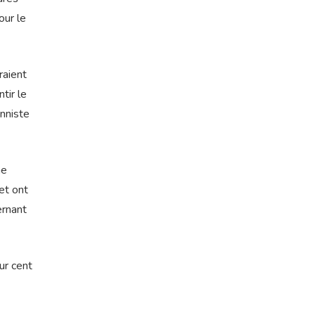
our le
raient
tir le
onniste
ne
 et ont
ernant
ur cent