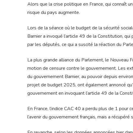
Alors que la crise politique en France, qui connaît u
risque du pays augmente.
Lors de la séance où le budget de la sécurité social
Barnier a invoqué l’article 49 de la Constitution, qu
par les députés, ce qui a suscité la réaction du Par
La plus grande alliance du Parlement, le Nouveau F
motion de censure contre le gouvernement. Les extr
du gouvernement Barnier, au pouvoir depuis environ
projet de budget 2025, ont également annoncé qu’il
gouvernement en invoquant l’article 49 de la Constit
En France, l’indice CAC 40 a perdu plus de 1 pour ce
l’avenir du gouvernement français, mais a récupéré s
En revanche, selon les données annoncées hier dans l