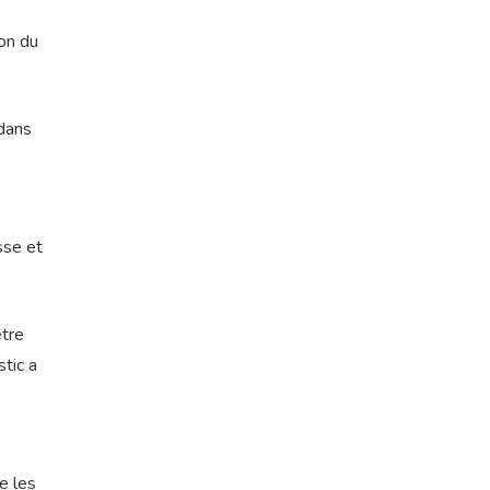
ion du
 dans
sse et
être
stic a
e les