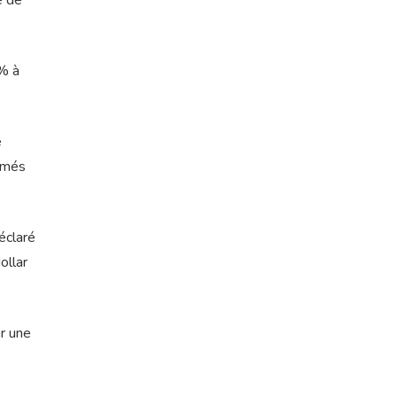
e de
1% à
e
ormés
éclaré
ollar
r une