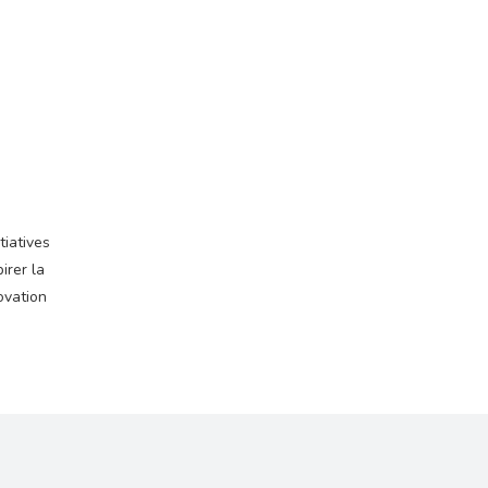
tiatives
irer la
ovation