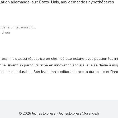
inflation allemande, aux États-Unis, aux demandes hypothécaires
 dans un tel endroit …
endredi
ss, mais aussi rédactrice en chef, où elle éclaire avec passion les ini
e. Ayant un parcours riche en innovation sociale, elle se dédie à insp
nomique durable. Son leadership éditorial place la durabilité et l'inn
© 2026 Jeunes Express -
JeunesExpress@orange.fr