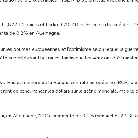
ntation de 0,1% et l’indice FTSE MIB 30 en Italie avec une prim
13,822,14 points et l’indice CAC 40 en France a diminué de 0,
menté de 0,2% en Allemagne.
 sur les bourses européennes et l’optimisme selon lequel la guerr
été surveillés sauf la France, tandis que les yeux ont été transf
Pays-Bas et membre de la Banque centrale européenne (BCE), a d
ont de concurrencer les dollars sur la scène mondiale, mais le d
’hui, en Allemagne, l’IPC a augmenté de 0,4% mensuel et 2,1% su