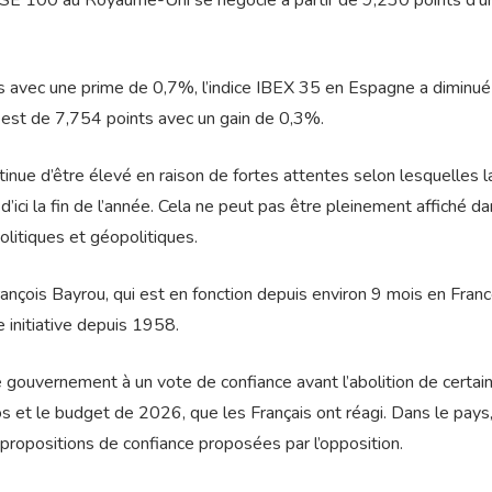
TSE 100 au Royaume-Uni se négocie à partir de 9,230 points d’u
s avec une prime de 0,7%, l’indice IBEX 35 en Espagne a diminué
 est de 7,754 points avec un gain de 0,3%.
tinue d’être élevé en raison de fortes attentes selon lesquelles 
d’ici la fin de l’année. Cela ne peut pas être pleinement affiché da
litiques et géopolitiques.
nçois Bayrou, qui est en fonction depuis environ 9 mois en Franc
 initiative depuis 1958.
ouvernement à un vote de confiance avant l’abolition de certai
uros et le budget de 2026, que les Français ont réagi. Dans le pays
propositions de confiance proposées par l’opposition.