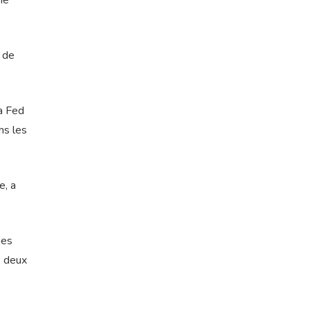
ne
 de
la Fed
ns les
e, a
nes
, deux