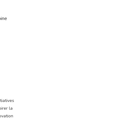
pine
tiatives
irer la
ovation