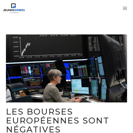
Aller
M
au
contenu
LES BOURSES
EUROPÉENNES SONT
NÉGATIVES