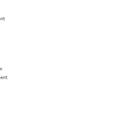
ent
ux
ment