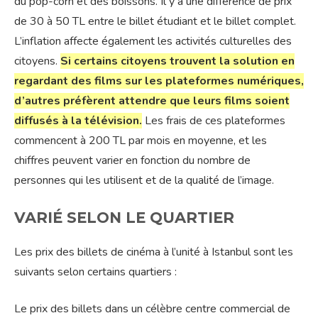
du pop-corn et des boissons. Il y a une différence de prix
de 30 à 50 TL entre le billet étudiant et le billet complet.
L’inflation affecte également les activités culturelles des
citoyens.
Si certains citoyens trouvent la solution en
regardant des films sur les plateformes numériques,
d’autres préfèrent attendre que leurs films soient
diffusés à la télévision.
Les frais de ces plateformes
commencent à 200 TL par mois en moyenne, et les
chiffres peuvent varier en fonction du nombre de
personnes qui les utilisent et de la qualité de l’image.
VARIÉ SELON LE QUARTIER
Les prix des billets de cinéma à l’unité à Istanbul sont les
suivants selon certains quartiers :
Le prix des billets dans un célèbre centre commercial de