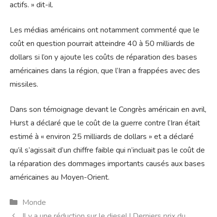
actifs. » dit-il.
Les médias américains ont notamment commenté que le
coût en question pourrait atteindre 40 à 50 milliards de
dollars si l’on y ajoute les coûts de réparation des bases
américaines dans la région, que l’Iran a frappées avec des
missiles.
Dans son témoignage devant le Congrès américain en avril,
Hurst a déclaré que le coût de la guerre contre l’Iran était
estimé à « environ 25 milliards de dollars » et a déclaré
qu’il s’agissait d’un chiffre faible qui n’incluait pas le coût de
la réparation des dommages importants causés aux bases
américaines au Moyen-Orient.
Catégories
Monde
Il y a une réduction sur le diesel ! Derniers prix du