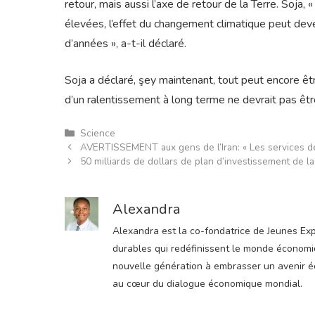
retour, mais aussi l’axe de retour de la Terre. Soja, «
élevées, l’effet du changement climatique peut deve
d’années », a-t-il déclaré.
Soja a déclaré, şey maintenant, tout peut encore être d
d’un ralentissement à long terme ne devrait pas être
Catégories
Science
AVERTISSEMENT aux gens de l’Iran: « Les services de 
50 milliards de dollars de plan d’investissement de l
Alexandra
Alexandra est la co-fondatrice de Jeunes Expre
durables qui redéfinissent le monde économiqu
nouvelle génération à embrasser un avenir éco
au cœur du dialogue économique mondial.