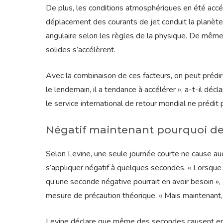
De plus, les conditions atmosphériques en été accél
déplacement des courants de jet conduit la planète
angulaire selon les règles de la physique. De même, 
solides s’accélèrent.
Avec la combinaison de ces facteurs, on peut prédire
le lendemain, il a tendance à accélérer », a-t-il déc
le service international de retour mondial ne prédit 
Négatif maintenant pourquoi d
Selon Levine, une seule journée courte ne cause auc
s’appliquer négatif à quelques secondes. « Lorsqu
qu’une seconde négative pourrait en avoir besoin »,
mesure de précaution théorique. « Mais maintenant, 
Levine déclare que même des secondes causent en