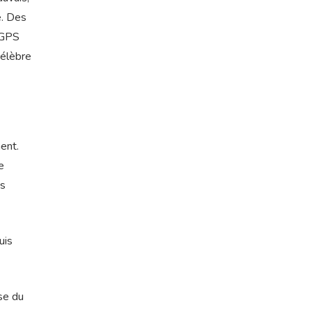
é. Des
e GPS
célèbre
ent.
e
as
uis
se du