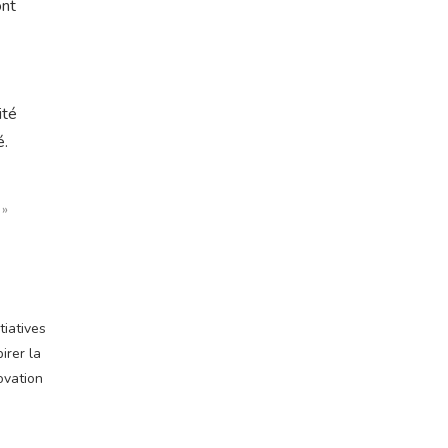
ont
ité
é.
 »
tiatives
irer la
ovation