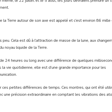
De même, le 22 juillet et le 5 août, les jours devraient prendre un
ement.
e la Terre autour de son axe est appelé et c’est environ 86 mill
ès peu. Cela est dû à l’attraction de masse de la lune, aux change
 noyau liquide de la Terre.
de 24 heures ou long avec une différence de quelques millisecon
 la vie quotidienne, elle est d’une grande importance pour les
unication.
ces petites différences de temps. Ces montres, qui ont été util
c une précision extraordinaire en comptant les vibrations des a