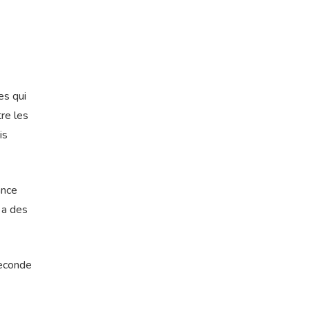
es qui
re les
is
ance
 a des
seconde