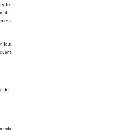
ec le
ment
ieures
n jour,
équent,
re de
e
uvais,