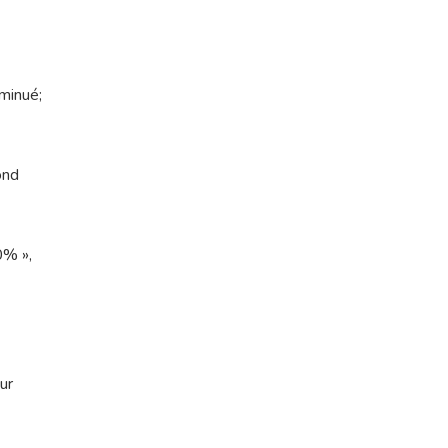
minué;
ond
0% »,
ur