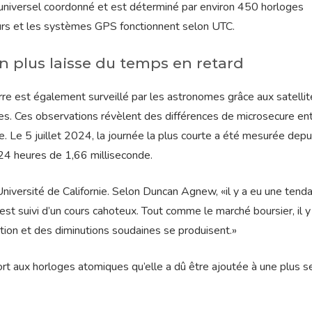
universel coordonné et est déterminé par environ 450 horloges
urs et les systèmes GPS fonctionnent selon UTC.
n plus laisse du temps en retard
rre est également surveillé par les astronomes grâce aux satellit
es. Ces observations révèlent des différences de microsecure ent
e. Le 5 juillet 2024, la journée la plus courte a été mesurée depu
e 24 heures de 1,66 milliseconde.
’Université de Californie. Selon Duncan Agnew, «il y a eu une tend
est suivi d’un cours cahoteux. Tout comme le marché boursier, il y
ion et des diminutions soudaines se produisent.»
pport aux horloges atomiques qu’elle a dû être ajoutée à une plus 