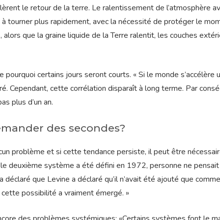
èrent le retour de la terre. Le ralentissement de l’atmosphère av
 à tourner plus rapidement, avec la nécessité de protéger le mo
alors que la graine liquide de la Terre ralentit, les couches extér
 pourquoi certains jours seront courts. « Si le monde s’accélère u
laré. Cependant, cette corrélation disparaît à long terme. Par cons
pas plus d’un an.
emander des secondes?
un problème et si cette tendance persiste, il peut être nécessai
e le deuxième système a été défini en 1972, personne ne pensait
 a déclaré que Levine a déclaré qu’il n’avait été ajouté que comm
cette possibilité a vraiment émergé. »
core des problèmes systémiques: «Certains systèmes font le ma