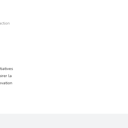
action
tiatives
irer la
ovation