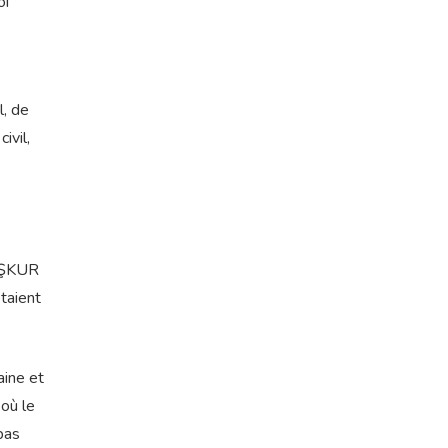
oi
l, de
ivil,
 İŞKUR
taient
aine et
 où le
 pas