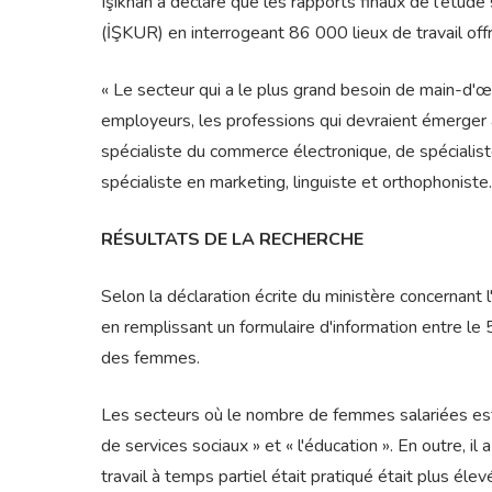
Işıkhan a déclaré que les rapports finaux de l'étude
(İŞKUR) en interrogeant 86 000 lieux de travail off
« Le secteur qui a le plus grand besoin de main-d'œ
employeurs, les professions qui devraient émerger a
spécialiste du commerce électronique, de spécialiste de
spécialiste en marketing, linguiste et orthophoniste
RÉSULTATS DE LA RECHERCHE
Selon la déclaration écrite du ministère concernan
en remplissant un formulaire d'information entre le
des femmes.
Les secteurs où le nombre de femmes salariées est
de services sociaux » et « l'éducation ». En outre, i
travail à temps partiel était pratiqué était plus élev