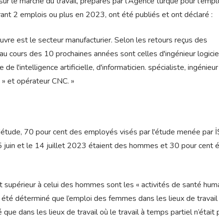
 sur le marché du travail, préparés par l'Agence turque pour l'empl
rant 2 emplois ou plus en 2023, ont été publiés et ont déclaré :
uvre est le secteur manufacturier. Selon les retours reçus des
u cours des 10 prochaines années sont celles d'ingénieur logicie
 l'intelligence artificielle, d'informaticien. spécialiste, ingénieur c
. » et opérateur CNC. »
t l'étude, 70 pour cent des employés visés par l'étude menée par
 5 juin et le 14 juillet 2023 étaient des hommes et 30 pour cent é
 supérieur à celui des hommes sont les « activités de santé hum
l a été déterminé que l’emploi des femmes dans les lieux de travail
é que dans les lieux de travail où le travail à temps partiel n’était