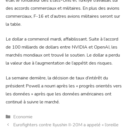
était le fondateur des États-Unis et Türkiye travaillait sur
des accords commerciaux et militaires. En plus des avions
commerciaux, F-16 et d’autres avions militaires seront sur
la table.
Le dollar a commencé mardi, affaiblissant. Suite à l’accord
de 100 milliards de dollars entre NVIDIA et OpenAI, les
marchés mondiaux ont trouvé le soutien. Le dollar a perdu
la valeur due à l’augmentation de l’appétit des risques.
La semaine dernière, la décision de taux d’intérêt du
président Powell a nourri après les « progrès orientés vers
les données » après que les données américaines ont
continué à suivre le marché.
Catégories
Economie
Eurofighters contre Ilyushin II-20M a appelé « l’oreille