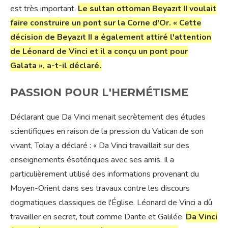
est très important.
Le sultan ottoman Beyazıt II voulait
faire construire un pont sur la Corne d'Or. « Cette
décision de Beyazıt II a également attiré l'attention
de Léonard de Vinci et il a conçu un pont pour
Galata », a-t-il déclaré.
PASSION POUR L'HERMÉTISME
Déclarant que Da Vinci menait secrètement des études
scientifiques en raison de la pression du Vatican de son
vivant, Tolay a déclaré : « Da Vinci travaillait sur des
enseignements ésotériques avec ses amis. Il a
particulièrement utilisé des informations provenant du
Moyen-Orient dans ses travaux contre les discours
dogmatiques classiques de l'Église. Léonard de Vinci a dû
travailler en secret, tout comme Dante et Galilée.
Da Vinci