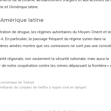
merce de la cocaïne, au blanchiment d’argent et aux activités du 
ie et l’Amérique latine.
’Amérique latine
ration de drogue, les régimes autoritaires du Moyen-Orient et l
il. En particulier, le passage fréquent du régime syrien dans la
nières années montre que ces connexions ne sont pas une coïncid
té régionale, non seulement la sécurité nationale, mais aussi le
r de notre coopération contre les crimes dépassant la frontière.» d
 économique de Türkiye
6 milliards de comptes de Netflix à Apple sont en danger!