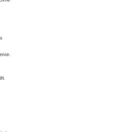
crime
es
ence.
it.