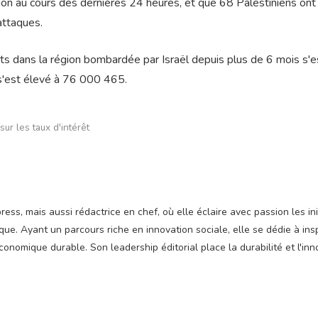
on au cours des dernières 24 heures, et que 68 Palestiniens ont
attaques.
s dans la région bombardée par Israël depuis plus de 6 mois s'e
s'est élevé à 76 000 465.
r les taux d'intérêt
ss, mais aussi rédactrice en chef, où elle éclaire avec passion les ini
e. Ayant un parcours riche en innovation sociale, elle se dédie à insp
nomique durable. Son leadership éditorial place la durabilité et l'inn