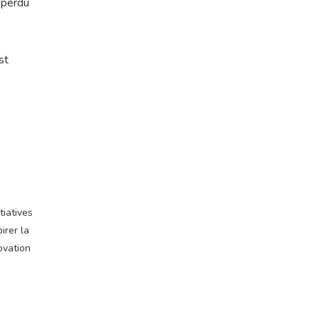
 perdu
st
tiatives
irer la
ovation