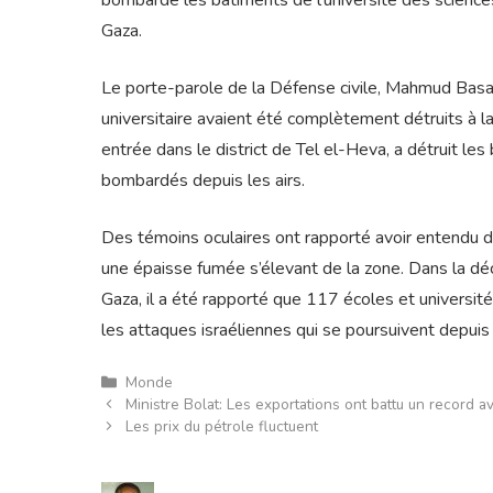
bombardé les bâtiments de l’université des sciences
Gaza.
Le porte-parole de la Défense civile, Mahmud Basal
universitaire avaient été complètement détruits à 
entrée dans le district de Tel el-Heva, a détruit l
bombardés depuis les airs.
Des témoins oculaires ont rapporté avoir entendu de
une épaisse fumée s’élevant de la zone. Dans la dé
Gaza, il a été rapporté que 117 écoles et universi
les attaques israéliennes qui se poursuivent depui
Catégories
Monde
Ministre Bolat: Les exportations ont battu un record a
Les prix du pétrole fluctuent