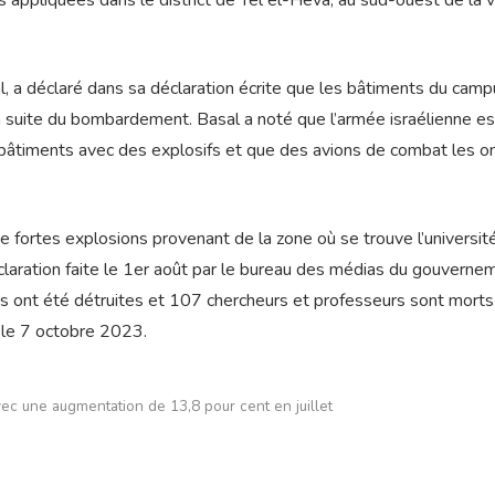
 appliquées dans le district de Tel el-Heva, au sud-ouest de la v
, a déclaré dans sa déclaration écrite que les bâtiments du camp
la suite du bombardement. Basal a noté que l’armée israélienne es
es bâtiments avec des explosifs et que des avions de combat les o
 fortes explosions provenant de la zone où se trouve l’universit
claration faite le 1er août par le bureau des médias du gouverne
tés ont été détruites et 107 chercheurs et professeurs sont mort
s le 7 octobre 2023.
vec une augmentation de 13,8 pour cent en juillet