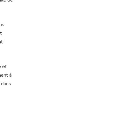
ille de
us
t
nt
é et
ment à
s dans