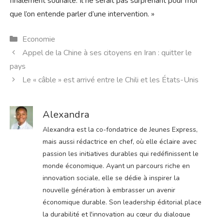
finalement souhaité. Il ne serait pas surprenant pour moi
que l’on entende parler d’une intervention. »
Catégories
Economie
Appel de la Chine à ses citoyens en Iran : quitter le
pays
Le « câble » est arrivé entre le Chili et les États-Unis
Alexandra
Alexandra est la co-fondatrice de Jeunes Express,
mais aussi rédactrice en chef, où elle éclaire avec
passion les initiatives durables qui redéfinissent le
monde économique. Ayant un parcours riche en
innovation sociale, elle se dédie à inspirer la
nouvelle génération à embrasser un avenir
économique durable. Son leadership éditorial place
la durabilité et l'innovation au cœur du dialogue