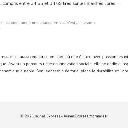
L compris entre 34,55 et 34,69 lires sur les marchés libres. »
is auraient mené une attaque en Irak n’est pas vraie »
e
ss, mais aussi rédactrice en chef, où elle éclaire avec passion les ini
e. Ayant un parcours riche en innovation sociale, elle se dédie à insp
nomique durable. Son leadership éditorial place la durabilité et l'inn
© 2026 Jeunes Express -
JeunesExpress@orange.fr