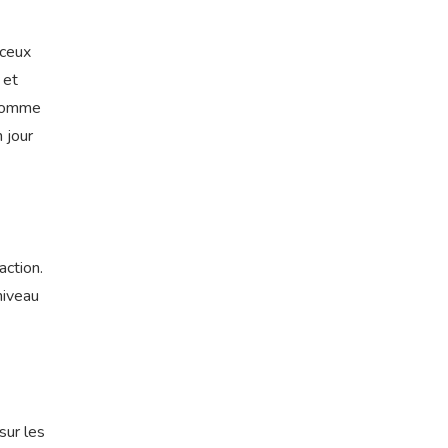
 ceux
 et
 comme
n jour
action.
niveau
sur les