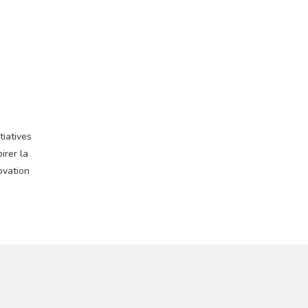
tiatives
irer la
ovation