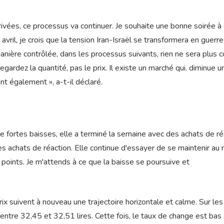
rrivées, ce processus va continuer. Je souhaite une bonne soirée à
avril, je crois que la tension Iran-Israël se transformera en guerre
anière contrôlée, dans les processus suivants, rien ne sera plus
regardez la quantité, pas le prix. Il existe un marché qui. diminue u
nt également », a-t-il déclaré.
de fortes baisses, elle a terminé la semaine avec des achats de ré
s achats de réaction. Elle continue d'essayer de se maintenir au 
oints. Je m'attends à ce que la baisse se poursuive et
ix suivent à nouveau une trajectoire horizontale et calme. Sur les
 entre 32,45 et 32,51 lires. Cette fois, le taux de change est bas 