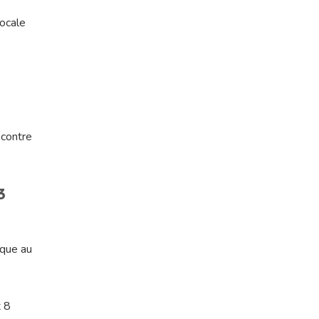
locale
 contre
3
aque au
t 8