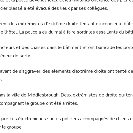
 et la police devant l’hôtel, et les militants ont lancé des pierre
icier blessé a été évacué des lieux par ses collègues.
ent des extrémistes d’extrême droite tentant d’incendier le bât
l’hôtel. La police a eu du mal à faire sortir les assaillants du bât
ncteurs et des chaises dans le bâtiment et ont barricadé les por
rieur de sortir.
nt avant de s’aggraver, des éléments d’extrême droite ont tenté d
s.
ans la ville de Middlesbrough. Deux extrémistes de droite qui ten
ccompagnant le groupe ont été arrêtés.
garettes électroniques sur les policiers accompagnés de chiens e
r le groupe.