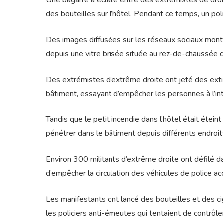
Une bagarre a éclaté entre des extrémistes de droite
des bouteilles sur l’hôtel. Pendant ce temps, un pol
Des images diffusées sur les réseaux sociaux montr
depuis une vitre brisée située au rez-de-chaussée de 
Des extrémistes d’extrême droite ont jeté des exti
bâtiment, essayant d’empêcher les personnes à l’inté
Tandis que le petit incendie dans l’hôtel était étei
pénétrer dans le bâtiment depuis différents endroit
Environ 300 militants d’extrême droite ont défilé d
d’empêcher la circulation des véhicules de police a
Les manifestants ont lancé des bouteilles et des ci
les policiers anti-émeutes qui tentaient de contrôle