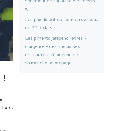
sentiment de satisfaire mes désirs
».
Les prix du pétrole sont en dessous
de 80 dollars !
Les piments jalapeno retirés «
d’urgence » des menus des
restaurants : l’épidémie de
salmonelle se propage
 !
de
l’hôtel