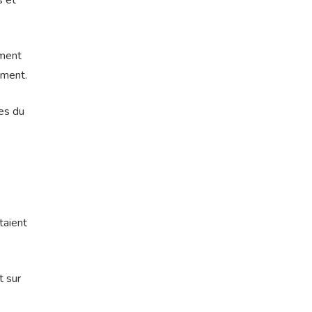
s et
iment
iment.
tes du
e
taient
t sur