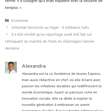
terme. Il a souligné qu’il était équilibré avec la sécurité de
l’emploi. »
Catégories
Economie
Attentat terroriste au Niger : 4 militaires tués
Il a été révélé qu’un reportage avait été fait sur
l’attaquant du marché de Noël en Allemagne l’année
dernière.
Alexandra
Alexandra est la co-fondatrice de Jeunes Express,
mais aussi rédactrice en chef, où elle éclaire avec
passion les initiatives durables qui redéfinissent le
monde économique. Ayant un parcours riche en
innovation sociale, elle se dédie à inspirer la
nouvelle génération à embrasser un avenir
économique durable. Son leadership éditorial place