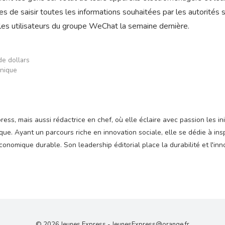
 de saisir toutes les informations souhaitées par les autorités s
 les utilisateurs du groupe WeChat la semaine dernière.
de dollars
unique
ss, mais aussi rédactrice en chef, où elle éclaire avec passion les ini
e. Ayant un parcours riche en innovation sociale, elle se dédie à insp
nomique durable. Son leadership éditorial place la durabilité et l'inn
© 2026 Jeunes Express -
JeunesExpress@orange.fr