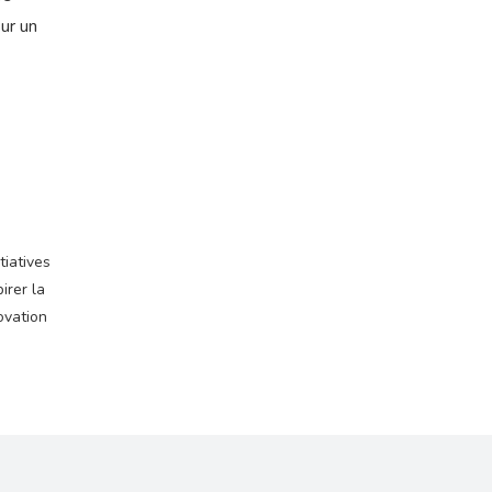
ur un
tiatives
irer la
ovation