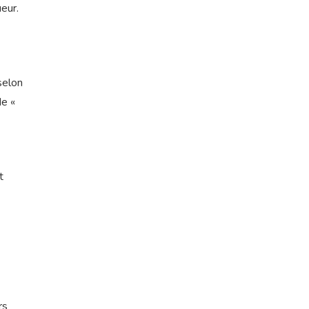
eur.
selon
de «
t
rs