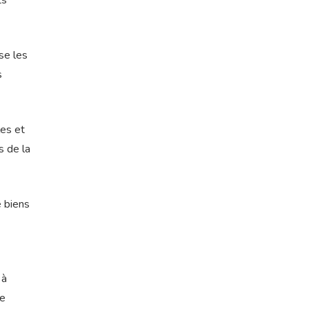
ts
se les
s
les et
s de la
e biens
 à
de