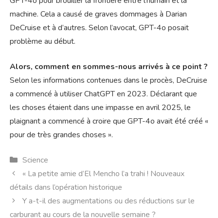
GPT-4o pour brouiller la frontière entre l’humain et la
machine. Cela a causé de graves dommages à Darian
DeCruise et à d’autres. Selon l’avocat, GPT-4o posait
problème au début.
Alors, comment en sommes-nous arrivés à ce point ?
Selon les informations contenues dans le procès, DeCruise
a commencé à utiliser ChatGPT en 2023. Déclarant que
les choses étaient dans une impasse en avril 2025, le
plaignant a commencé à croire que GPT-4o avait été créé «
pour de très grandes choses ».
Catégories
Science
« La petite amie d’El Mencho l’a trahi ! Nouveaux
détails dans l’opération historique
Y a-t-il des augmentations ou des réductions sur le
carburant au cours de la nouvelle semaine ?