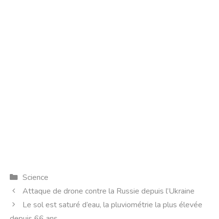
Catégories
Science
Attaque de drone contre la Russie depuis l’Ukraine
Le sol est saturé d’eau, la pluviométrie la plus élevée
depuis 66 ans